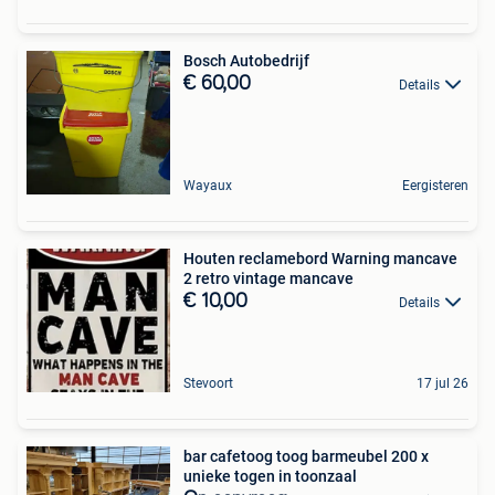
Bosch Autobedrijf
€ 60,00
Details
Wayaux
Eergisteren
Houten reclamebord Warning mancave
2 retro vintage mancave
€ 10,00
Details
Stevoort
17 jul 26
bar cafetoog toog barmeubel 200 x
unieke togen in toonzaal