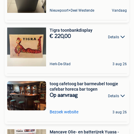
Nieuwpoort+Deel Westende
Vandaag
Tigra toonbankdisplay
€ 220,00
Details
Herk-De-Stad
3 aug 26
toog cafetoog bar barmeubel toogje
cafebar horeca bar togen
Op aanvraag
Details
Bezoek website
3 aug 26
Mancave Olie- en batterijrek Yuasa -