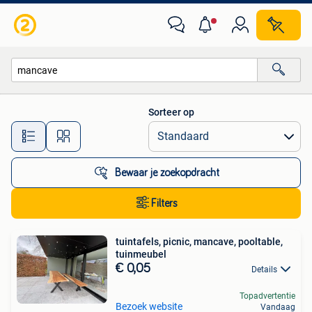
Alle categorieën…
Sorteer op
Alle afstanden…
Bewaar je zoekopdracht
Filters
tuintafels, picnic, mancave, pooltable,
tuinmeubel
€ 0,05
Details
Topadvertentie
Bezoek website
Vandaag