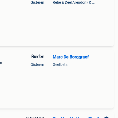
Gisteren
Retie & Deel Arendonk & Oud-Turnhout
Bieden
Marc De Borggraef
en
Gisteren
Geetbets