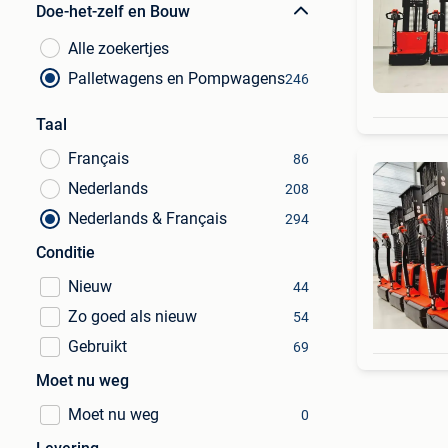
Doe-het-zelf en Bouw
Alle zoekertjes
Palletwagens en Pompwagens
246
Taal
Français
86
Nederlands
208
Nederlands & Français
294
Conditie
Nieuw
44
Zo goed als nieuw
54
Gebruikt
69
Moet nu weg
Moet nu weg
0