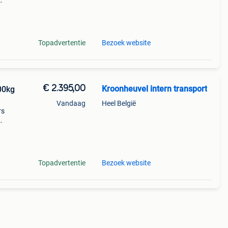
ebben
Topadvertentie
Bezoek website
€ 2.395,00
Kroonheuvel intern transport
00kg
Vandaag
Heel België
rs
ebben
Topadvertentie
Bezoek website