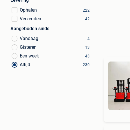
Levering
Ophalen
222
Verzenden
42
Aangeboden sinds
Vandaag
4
Gisteren
13
Een week
43
Altijd
230