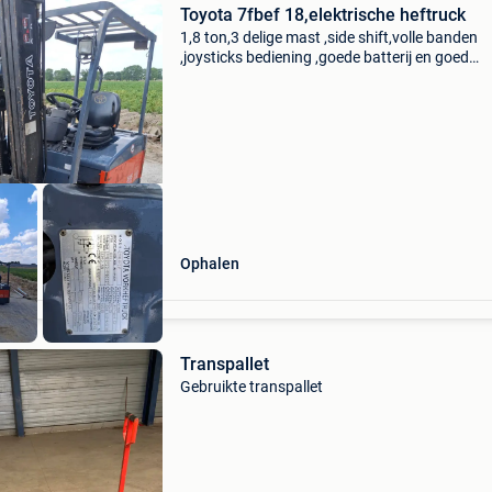
Toyota 7fbef 18,elektrische heftruck
1,8 ton,3 delige mast ,side shift,volle banden
,joysticks bediening ,goede batterij en goed
werkend, komt uit overname voor zwaardere
machine.
Ophalen
Transpallet
Gebruikte transpallet