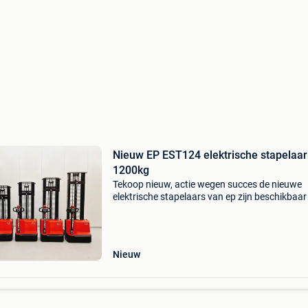
Nieuw EP EST124 elektrische stapelaar
1200kg
Tekoop nieuw, actie wegen succes de nieuwe
elektrische stapelaars van ep zijn beschikbaar 
verschillende typen hefhoogte en hefvermoge
Deze machines hebben zich in korte tijd bewe
op dit mom
Nieuw