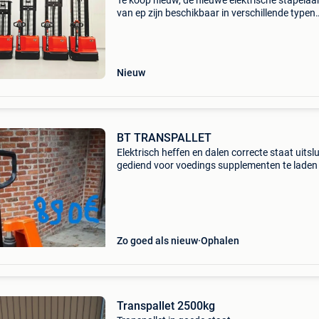
Te koop nieuw, de nieuwe elektrische stapelaa
van ep zijn beschikbaar in verschillende typen
hefhoogte en hefvermogen. Deze machines h
zich in korte tijd bewezen en op dit moment de
nummer 1 st
Nieuw
BT TRANSPALLET
Elektrisch heffen en dalen correcte staat uitsl
gediend voor voedings supplementen te laden 
mercedes vito 890€ ook een junheinrich hand
45 cm hoogheffend 300€ prijzen zie fo
Zo goed als nieuw
Ophalen
Transpallet 2500kg