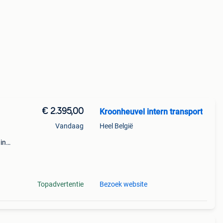
€ 2.395,00
Kroonheuvel intern transport
Vandaag
Heel België
in
n.
zen en
Topadvertentie
Bezoek website