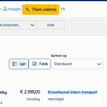
n
Inloggen
FR
Plaats zoekertje
lle afstanden…
Zoek
Sorteer op
Lijst
Foto’s
€ 2.395,00
Kroonheuvel intern transport
00kg
Vandaag
Heel België
rs