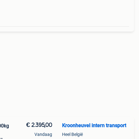
€ 2.395,00
Kroonheuvel intern transport
00kg
Vandaag
Heel België