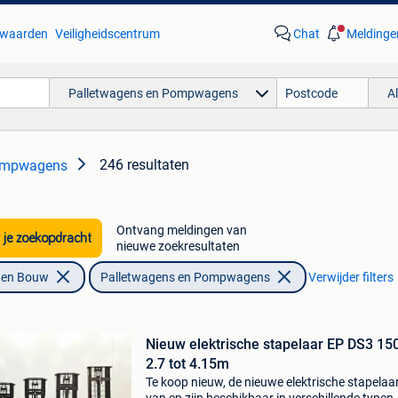
waarden
Veiligheidscentrum
Chat
Meldinge
Palletwagens en Pompwagens
A
246 resultaten
Pompwagens
Ontvang meldingen van
 je zoekopdracht
nieuwe zoekresultaten
f en Bouw
Palletwagens en Pompwagens
Verwijder filters
Nieuw elektrische stapelaar EP DS3 15
2.7 tot 4.15m
Te koop nieuw, de nieuwe elektrische stapelaa