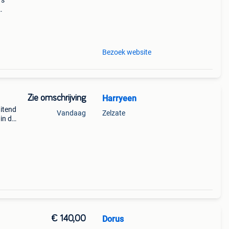
rs
ebben
Bezoek website
Zie omschrijving
Harryeen
uitend
Vandaag
Zelzate
in de
matig
€ 140,00
Dorus