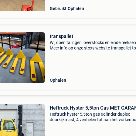
Gebruikt
Ophalen
transpallet
Wij doen falingen, overstocks en einde reeksen
Meer info op onze stoxs website transpallet to
source 2500 kg prijs €365 ex btw, €439,00 btw 
Productinformatie vorkwielen draaien 360
Ophalen
Heftruck Hyster 5,5ton Gas MET GARA
Heftruck hyster 5,5ton gas 6cilinder duplex
doorkijkmast, 4 ventielen tot aan het vorkenbo
Cabine, verlichting, verwarming doorrijhoogte
3,65m hefhoogte 5,30m bj 2011 12000uren pri