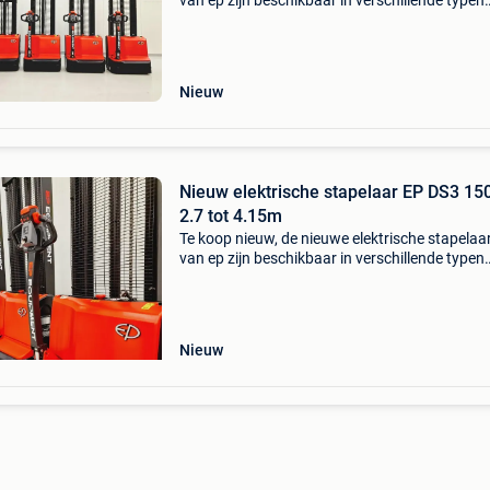
van ep zijn beschikbaar in verschillende typen
hefhoogte en hefvermogen. Deze machines h
zich in korte tijd bewezen en op dit moment de
nummer 1 st
Nieuw
Nieuw elektrische stapelaar EP DS3 15
2.7 tot 4.15m
Te koop nieuw, de nieuwe elektrische stapelaa
van ep zijn beschikbaar in verschillende typen
hefhoogte en hefvermogen. Deze machines h
zich in korte tijd bewezen en op dit moment de
nummer 1 st
Nieuw