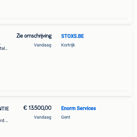
Zie omschrijving
STOXS.BE
.
Vandaag
Kortrijk
tal
incl.
€ 13.500,00
Enorm Services
NTIE
Vandaag
Gent
rd.
js