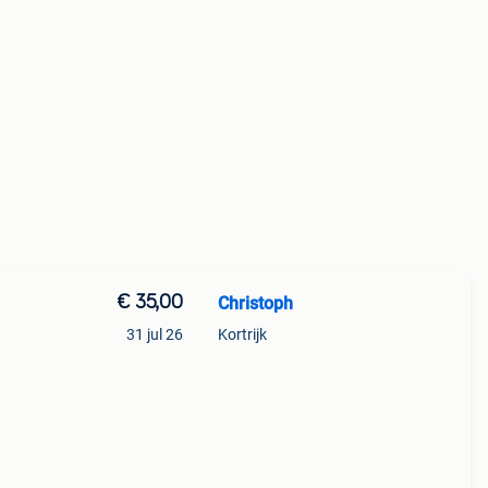
€ 35,00
Christoph
31 jul 26
Kortrijk