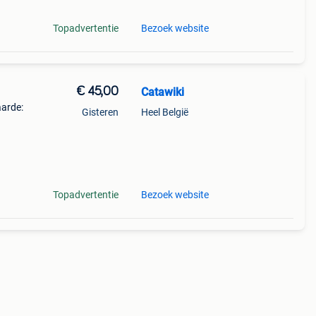
Topadvertentie
Bezoek website
€ 45,00
Catawiki
aarde:
Gisteren
Heel België
ton -
Topadvertentie
Bezoek website