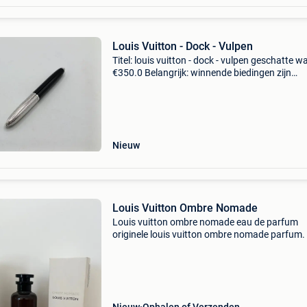
Louis Vuitton - Dock - Vulpen
Titel: louis vuitton - dock - vulpen geschatte w
€350.0 Belangrijk: winnende biedingen zijn
exclusief 9% koperbescherming + €3 louis vuit
vulpen van hars en metaal, model: dock -
Nieuw
Louis Vuitton Ombre Nomade
Louis vuitton ombre nomade eau de parfum
originele louis vuitton ombre nomade parfum.
exclusieve, luxe unisex geur. Bekend om zijn
krachtige geur en uitstekende houdbaarheid. 
Details: merk: lou