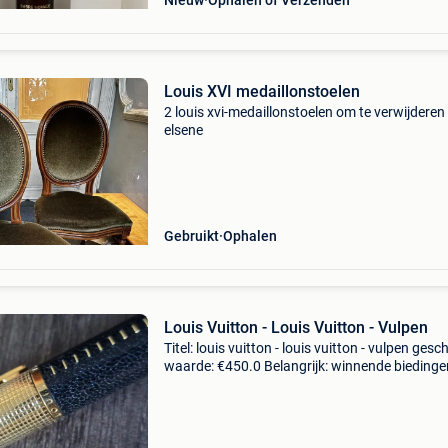
Nieuw
Ophalen of Verzenden
Louis XVI medaillonstoelen
2 louis xvi-medaillonstoelen om te verwijderen 
elsene
Gebruikt
Ophalen
Louis Vuitton - Louis Vuitton - Vulpen
Titel: louis vuitton - louis vuitton - vulpen gesc
waarde: €450.0 Belangrijk: winnende biedingen
exclusief 9% koperbescherming + €3 pen met ro
ink vervanging gemaakt voor het m