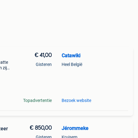
€ 41,00
Catawiki
hatte
Gisteren
Heel België
 zijn
ller-
Topadvertentie
Bezoek website
€ 850,00
Jérommeke
zeer
Gisteren
Kruisem