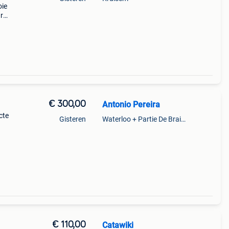
oie
r
ils
€ 300,00
Antonio Pereira
ecte
Gisteren
Waterloo + Partie De Braine-L'Alleud, De Ohain
€ 110,00
Catawiki