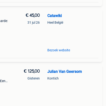
€ 45,00
Catawiki
aarde:
31 jul 26
Heel België
ton -
Bezoek website
€ 125,00
Julian Van Geersom
Gisteren
Kontich
 Een
✔️