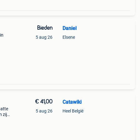
Bieden
Daniel
in
5 aug 26
Elsene
€ 41,00
Catawiki
hatte
5 aug 26
Heel België
 zijn
ller-