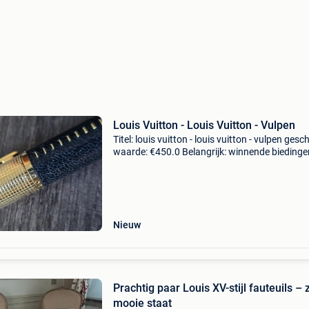
Louis Vuitton - Louis Vuitton - Vulpen
Titel: louis vuitton - louis vuitton - vulpen gesc
waarde: €450.0 Belangrijk: winnende biedingen
exclusief 9% koperbescherming + €3 pen met ro
ink vervanging gemaakt voor het m
Nieuw
Prachtig paar Louis XV-stijl fauteuils – 
mooie staat