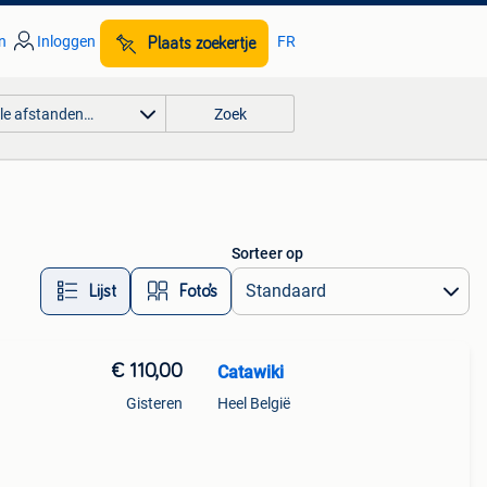
n
Inloggen
FR
Plaats zoekertje
lle afstanden…
Zoek
Sorteer op
Lijst
Foto’s
€ 110,00
Catawiki
Gisteren
Heel België