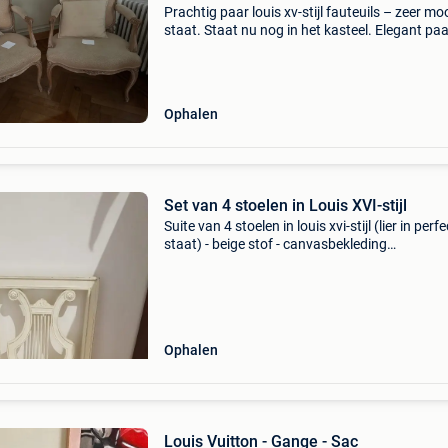
Prachtig paar louis xv-stijl fauteuils – zeer mo
staat. Staat nu nog in het kasteel. Elegant paa
louis xv-stijl fauteuils met een verfijnd, massief
houten frame en mooi houtsnijwerk. De fauteu
Ophalen
Set van 4 stoelen in Louis XVI-stijl
Suite van 4 stoelen in louis xvi-stijl (lier in perf
staat) - beige stof - canvasbekleding
onderhandelbare prijs.
Ophalen
Louis Vuitton - Gange - Sac