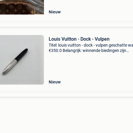
Nieuw
Louis Vuitton - Dock - Vulpen
Titel: louis vuitton - dock - vulpen geschatte w
€350.0 Belangrijk: winnende biedingen zijn
exclusief 9% koperbescherming + €3 louis vuit
vulpen van hars en metaal, model: dock -
Nieuw