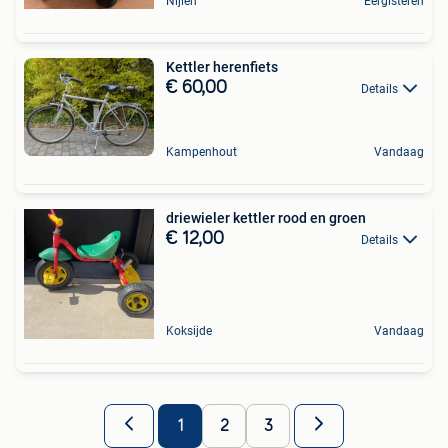
Nijlen
Eergisteren
Kettler herenfiets
€ 60,00
Details
Kampenhout
Vandaag
driewieler kettler rood en groen
€ 12,00
Details
Koksijde
Vandaag
1
2
3