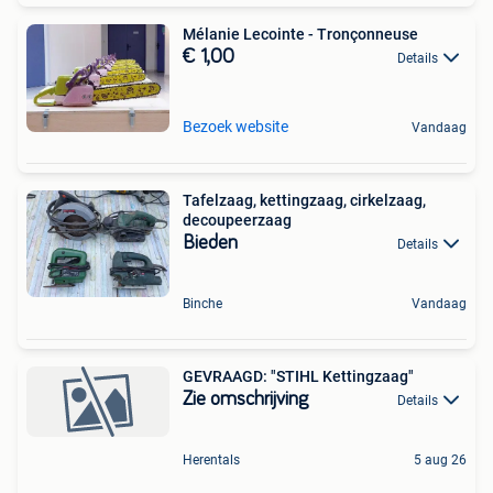
Mélanie Lecointe - Tronçonneuse
€ 1,00
Details
Bezoek website
Vandaag
Tafelzaag, kettingzaag, cirkelzaag,
decoupeerzaag
Bieden
Details
Binche
Vandaag
GEVRAAGD: "STIHL Kettingzaag"
Zie omschrijving
Details
Herentals
5 aug 26