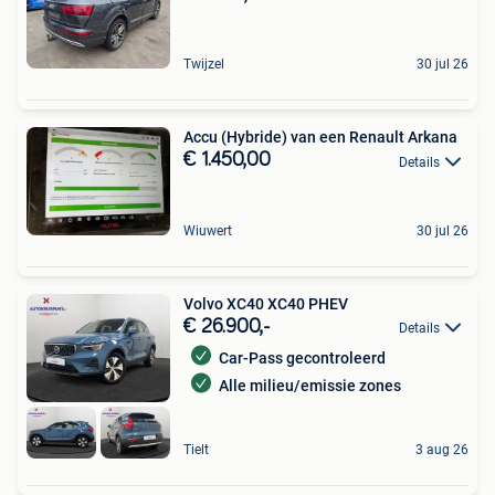
Twijzel
30 jul 26
Accu (Hybride) van een Renault Arkana
€ 1.450,00
Details
Wiuwert
30 jul 26
Volvo XC40 XC40 PHEV
€ 26.900,-
Details
Car-Pass gecontroleerd
Alle milieu/emissie zones
Tielt
3 aug 26