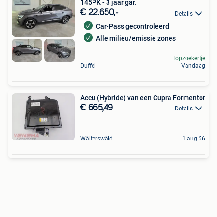
145PK - 3 jaar gar.
€ 22.650,-
Details
Car-Pass gecontroleerd
Alle milieu/emissie zones
Topzoekertje
Duffel
Vandaag
Accu (Hybride) van een Cupra Formentor
€ 665,49
Details
Wâlterswâld
1 aug 26