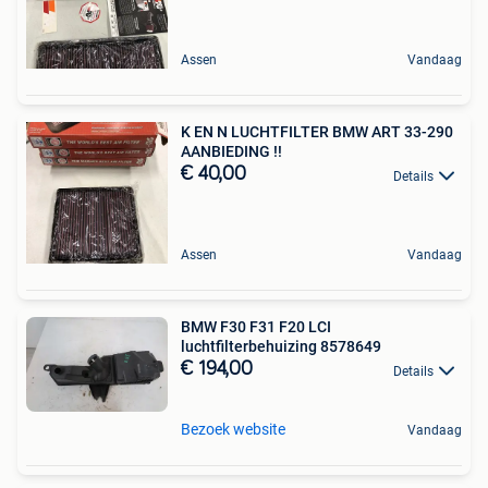
Assen
Vandaag
K EN N LUCHTFILTER BMW ART 33-290
AANBIEDING !!
€ 40,00
Details
Assen
Vandaag
BMW F30 F31 F20 LCI
luchtfilterbehuizing 8578649
€ 194,00
Details
Bezoek website
Vandaag