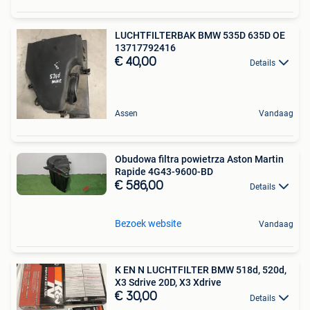
LUCHTFILTERBAK BMW 535D 635D OE
13717792416
€ 40,00
Details
Assen
Vandaag
Obudowa filtra powietrza Aston Martin
Rapide 4G43-9600-BD
€ 586,00
Details
Bezoek website
Vandaag
K EN N LUCHTFILTER BMW 518d, 520d,
X3 Sdrive 20D, X3 Xdrive
€ 30,00
Details