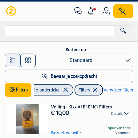
Filters
Sorteer op
Alle afstanden…
Bewaar je zoekopdracht
Filters
Auto-onderdelen
Filters
Verwijder filters
Veiling - Kixx A1B1E1K1 Filters
€ 10,00
Details
Topadvertentie
Bezoek website
Vandaag