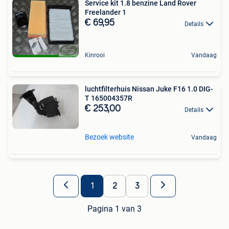
Service kit 1.8 benzine Land Rover
Freelander 1
€ 69,95
Details
Kinrooi
Vandaag
luchtfilterhuis Nissan Juke F16 1.0 DIG-
T 165004357R
€ 253,00
Details
Bezoek website
Vandaag
1
2
3
Pagina 1 van 3