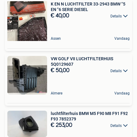
K EN N LUCHTFILTER 33-2943 BMW "5
EN "6 SERIE DIESEL
€ 40,00
Details
Assen
Vandaag
VW GOLF VII LUCHTFILTERHUIS
5Q0129607
€ 50,00
Details
Almere
Vandaag
luchtfilterhuis BMW M5 F90 M8 F91 F92
F93 7852379
€ 253,00
Details