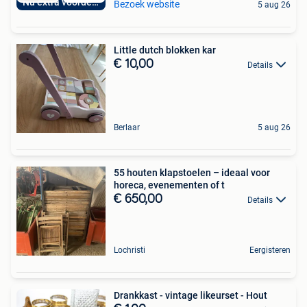
Nu extra voordelig
Bezoek website
5 aug 26
Little dutch blokken kar
€ 10,00
Details
Berlaar
5 aug 26
55 houten klapstoelen – ideaal voor
horeca, evenementen of t
€ 650,00
Details
Lochristi
Eergisteren
Drankkast - vintage likeurset - Hout