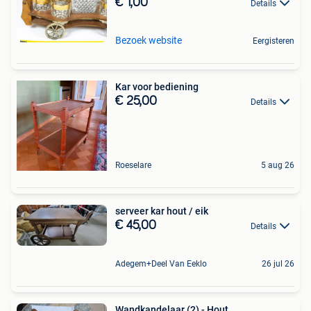
€ 1,00
Details
Bezoek website
Eergisteren
Kar voor bediening
€ 25,00
Details
Roeselare
5 aug 26
serveer kar hout / eik
€ 45,00
Details
Adegem+Deel Van Eeklo
26 jul 26
Wandkandelaar (2) - Hout