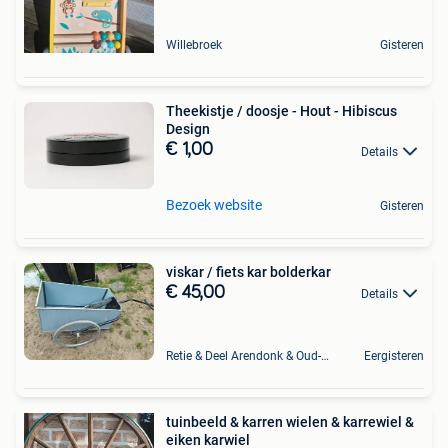
Willebroek
Gisteren
Theekistje / doosje - Hout - Hibiscus
Design
€ 1,00
Details
Bezoek website
Gisteren
viskar / fiets kar bolderkar
€ 45,00
Details
Retie & Deel Arendonk & Oud-Turnhout
Eergisteren
tuinbeeld & karren wielen & karrewiel &
eiken karwiel