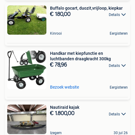
Buffalo gocart, duozit,vrijloop, kiepkar
€ 180,00
Details
Kinrooi
Eergisteren
Handkar met kiepfunctie en
luchtbanden draagkracht 300kg
€ 78,96
Details
Bezoek website
Eergisteren
Nautiraid kajak
€ 1.800,00
Details
Izegem
30 jul 26