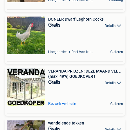
Hoegaarden + Deel Van Kumtich + Deel Van Tienen
Vandaag
DONEER Dwarf Leghorn Cocks
Gratis
Details
Hoegaarden + Deel Van Kumtich + Deel Van Tienen
Gisteren
VERANDA PRIJZEN: DEZE MAAND VEEL
(max. 49%) GOEDKOPER !
Gratis
Details
Bezoek website
Gisteren
wandelende takken
Gratis
Details