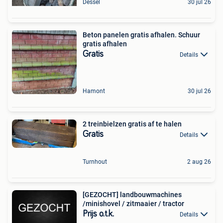
Dessel
30 jul 26
Beton panelen gratis afhalen. Schuur
gratis afhalen
Gratis
Details
Hamont
30 jul 26
2 treinbielzen gratis af te halen
Gratis
Details
Turnhout
2 aug 26
[GEZOCHT] landbouwmachines
/minishovel / zitmaaier / tractor
Prijs o.t.k.
Details