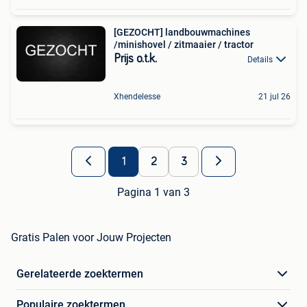
[GEZOCHT] landbouwmachines
/minishovel / zitmaaier / tractor
Prijs o.t.k.
Details
Xhendelesse
21 jul 26
1
2
3
Pagina 1 van 3
Gratis Palen voor Jouw Projecten
Gerelateerde zoektermen
Populaire zoektermen