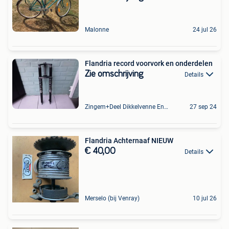
Malonne
24 jul 26
Flandria record voorvork en onderdelen
Zie omschrijving
Details
Zingem+Deel Dikkelvenne En Nederzwalm-Hermelgem
27 sep 24
Flandria Achternaaf NIEUW
€ 40,00
Details
Merselo (bij Venray)
10 jul 26