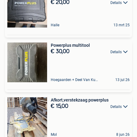
€ 20,00
Details
Halle
13 mrt 25
Powerplus multitool
€ 30,00
Details
Hoegaarden + Deel Van Kumtich + Deel Van Tienen
13 jul 26
Afkort,verstekzaag powerplus
€ 15,00
Details
Mol
8 jun 26