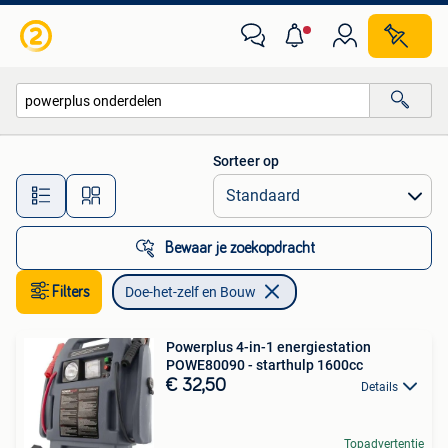
Doe-het-zelf en Bouw
Sorteer op
Alle afstanden…
Bewaar je zoekopdracht
Filters
Doe-het-zelf en Bouw
Powerplus 4-in-1 energiestation
POWE80090 - starthulp 1600cc
€ 32,50
Details
Topadvertentie