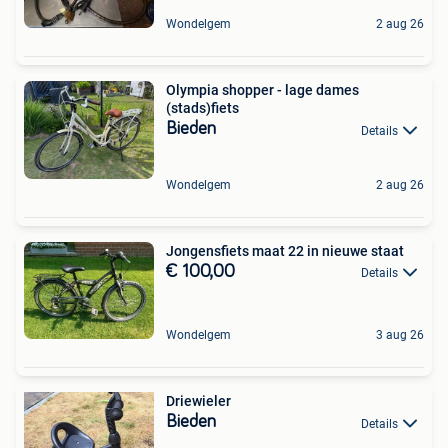
Wondelgem
2 aug 26
Olympia shopper - lage dames
(stads)fiets
Bieden
Details
Wondelgem
2 aug 26
Jongensfiets maat 22 in nieuwe staat
€ 100,00
Details
Wondelgem
3 aug 26
Driewieler
Bieden
Details