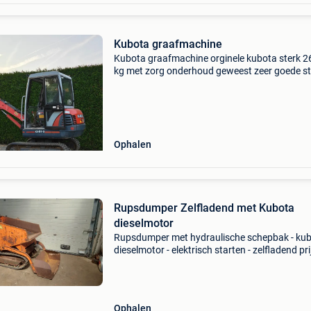
Kubota graafmachine
Kubota graafmachine orginele kubota sterk 
kg met zorg onderhoud geweest zeer goede s
voor zijn ouderdom bouwjaar 1999 3 bakken.
verlichting. Speciale rupsen hobby gebruik ma
met ampe
Ophalen
Rupsdumper Zelfladend met Kubota
dieselmotor
Rupsdumper met hydraulische schepbak - ku
dieselmotor - elektrisch starten - zelfladend pri
3950,- marge geen btw machine staat in nede
tel. +31621558489
Ophalen