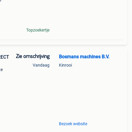
o
e
et
Topzoekertje
Zie omschrijving
Bosmans machines B.V.
RECT
Vandaag
Kinrooi
te
Bezoek website