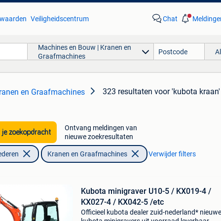
waarden
Veiligheidscentrum
Chat
Meldinge
Machines en Bouw | Kranen en
A
Graafmachines
323 resultaten
voor 'kubota kraan'
ranen en Graafmachines
Ontvang meldingen van
 je zoekopdracht
nieuwe zoekresultaten
ederen
Kranen en Graafmachines
Verwijder filters
Kubota minigraver U10-5 / KX019-4 /
KX027-4 / KX042-5 /etc
Officieel kubota dealer zuid-nederland* nieuw