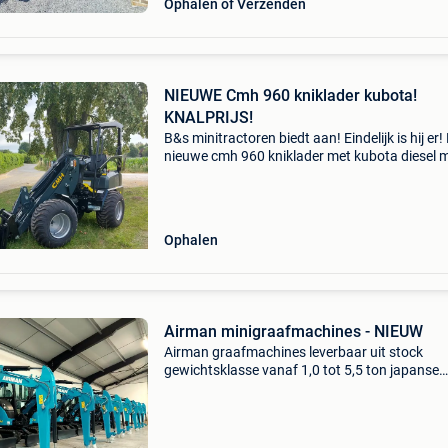
Ophalen of Verzenden
NIEUWE Cmh 960 kniklader kubota!
KNALPRIJS!
B&s minitractoren biedt aan! Eindelijk is hij er!
nieuwe cmh 960 kniklader met kubota diesel 
Bouwjaar: 2026. Met 3 cilinder kubota d1105
motor met maar liefst 28pk!! 4X4! Cardan
aangedre
Ophalen
Airman minigraafmachines - NIEUW
Airman graafmachines leverbaar uit stock
gewichtsklasse vanaf 1,0 tot 5,5 ton japanse
topkwaliteit van de bovenste graad interesse?
Neem vrijblijvend contact voor meer informati
Ook steeds welkom in