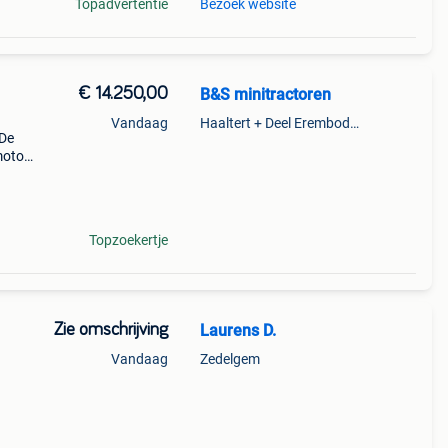
Topadvertentie
Bezoek website
€ 14.250,00
B&S minitractoren
Vandaag
Haaltert + Deel Erembodegem
 De
motor!
Topzoekertje
Zie omschrijving
Laurens D.
Vandaag
Zedelgem
e!