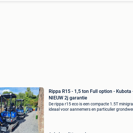
Rippa R15 - 1,5 ton Full option - Kubota 
NIEUW 2j garantie
De rippa r15 eco is een compacte 1.5T minigra
ideaal voor aannemers en particulier grondwe
Betrouwbare kubota dieselmotor, lage
onderhoudskost en direct inzetbaar. ! Nieuw - 
gevraagd model