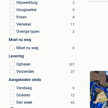
Hijswerktuig
2
Hoogwerker
0
Kraan
8
Verreiker
17
Overige typen
2
Moet nu weg
Moet nu weg
0
Levering
Ophalen
167
Verzenden
27
Aangeboden sinds
Vandaag
0
Gisteren
12
Een week
43