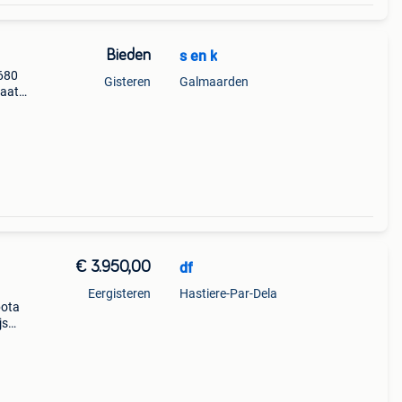
Bieden
s en k
2680
Gisteren
Galmaarden
taat
 Led
chine
€ 3.950,00
df
Eergisteren
Hastiere-Par-Dela
bota
js
rland