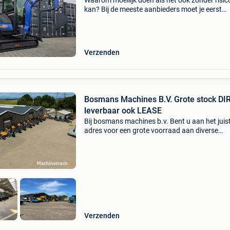
Waarom moeilijk doen als het ook zonder risic
kan? Bij de meeste aanbieders moet je eerst
betalen. Daarna hoop je dat de machine aan j
verwachtingen voldoet. Bij kingway doen we h
anders. De showr
Verzenden
Bosmans Machines B.V. Grote stock DI
leverbaar ook LEASE
Bij bosmans machines b.v. Bent u aan het juis
adres voor een grote voorraad aan diverse
machines: giant knikladers manitou verreikers
kubota kniklader bobcat minigravers neuson
minigravers schaeff m
Verzenden