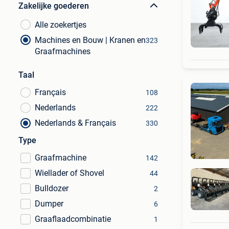
Zakelijke goederen
Alle zoekertjes
Machines en Bouw | Kranen en
323
Graafmachines
Taal
Français
108
Nederlands
222
Nederlands & Français
330
Type
Graafmachine
142
Wiellader of Shovel
44
Bulldozer
2
Dumper
6
Graaflaadcombinatie
1