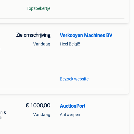
Topzoekertje
Zie omschrijving
Verkooyen Machines BV
Vandaag
Heel België
e
Bezoek website
€ 1.000,00
AuctionPort
en &
Vandaag
Antwerpen
k
r of
ze