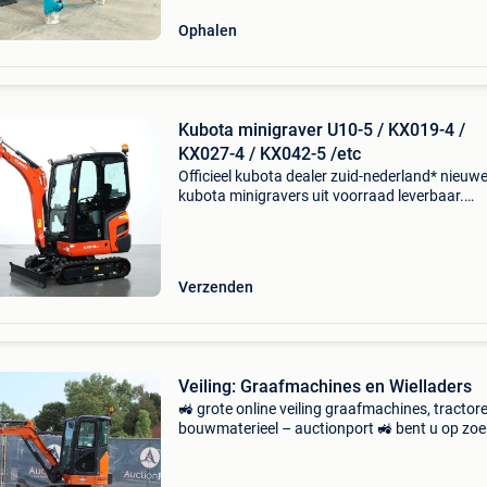
Ophalen
Kubota minigraver U10-5 / KX019-4 /
KX027-4 / KX042-5 /etc
Officieel kubota dealer zuid-nederland* nieuw
kubota minigravers uit voorraad leverbaar.
Eventueel met mechanische snelwissel of
hydraulische snelwissel. Tevens leverbaar met
engcon draaikantelstukke
Verzenden
Veiling: Graafmachines en Wielladers
🚜 grote online veiling graafmachines, tractor
bouwmaterieel – auctionport 🚜 bent u op zoe
naar een minigraver, wiellader, tractor, verreike
ander professioneel materieel? Dan mag u de