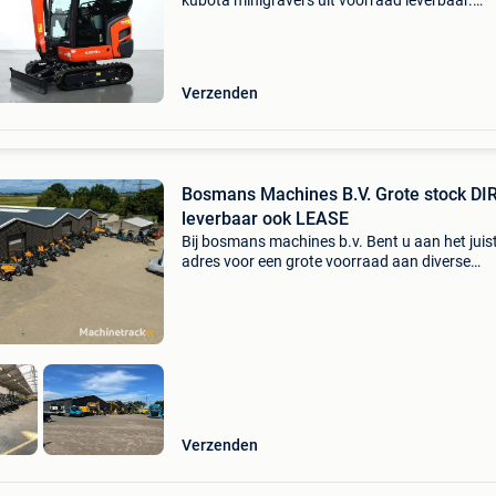
kubota minigravers uit voorraad leverbaar.
Eventueel met mechanische snelwissel of
hydraulische snelwissel. Tevens leverbaar met
engcon draaikantelstukke
Verzenden
Bosmans Machines B.V. Grote stock DI
leverbaar ook LEASE
Bij bosmans machines b.v. Bent u aan het juis
adres voor een grote voorraad aan diverse
machines: giant knikladers manitou verreikers
kubota kniklader bobcat minigravers neuson
minigravers schaeff m
Verzenden