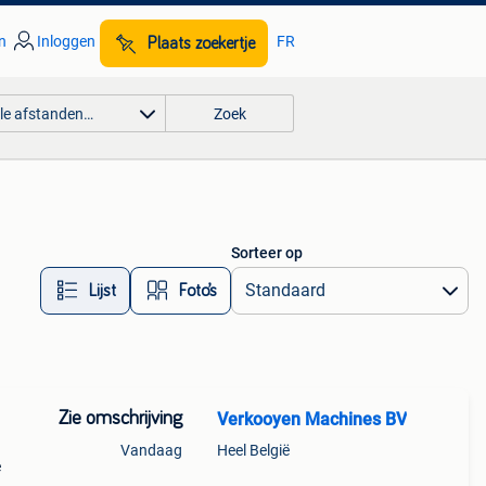
n
Inloggen
FR
Plaats zoekertje
lle afstanden…
Zoek
Sorteer op
Lijst
Foto’s
Zie omschrijving
Verkooyen Machines BV
Vandaag
Heel België
e