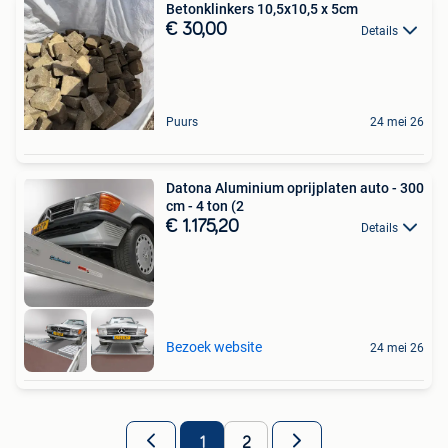
Betonklinkers 10,5x10,5 x 5cm
€ 30,00
Details
Puurs
24 mei 26
Datona Aluminium oprijplaten auto - 300
cm - 4 ton (2
€ 1.175,20
Details
Bezoek website
24 mei 26
1
2