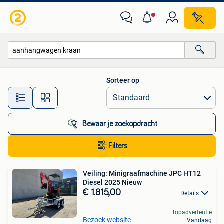
Alle categorieën…
Sorteer op
Alle afstanden…
Bewaar je zoekopdracht
Filters
Veiling: Minigraafmachine JPC HT12
Diesel 2025 Nieuw
€ 1.815,00
Details
Topadvertentie
Bezoek website
Vandaag