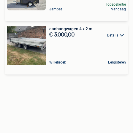
Topzoekertje
Jambes
Vandaag
aanhangwagen 4 x 2 m
€ 3.000,00
Details
Willebroek
Eergisteren