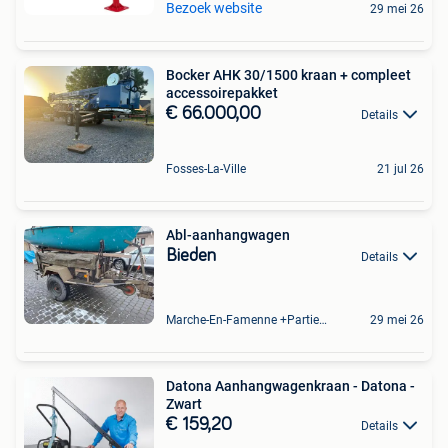
Bezoek website
29 mei 26
Bocker AHK 30/1500 kraan + compleet
accessoirepakket
€ 66.000,00
Details
Fosses-La-Ville
21 jul 26
Abl-aanhangwagen
Bieden
Details
Marche-En-Famenne +Partie De Baillonville Et Noiseux
29 mei 26
Datona Aanhangwagenkraan - Datona -
Zwart
€ 159,20
Details