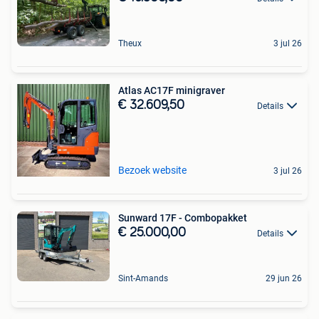
Theux
3 jul 26
Atlas AC17F minigraver
€ 32.609,50
Details
Bezoek website
3 jul 26
Sunward 17F - Combopakket
€ 25.000,00
Details
Sint-Amands
29 jun 26