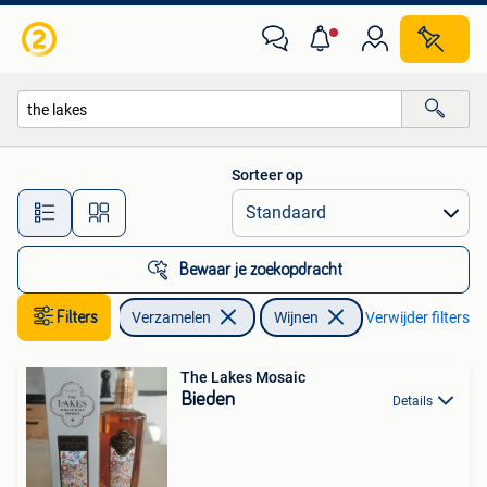
Wijnen
Sorteer op
Alle afstanden…
Bewaar je zoekopdracht
Filters
Verzamelen
Wijnen
Verwijder filters
The Lakes Mosaic
Bieden
Details