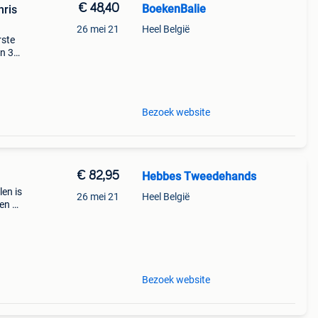
€ 48,40
BoekenBalie
hris
26 mei 21
Heel België
rste
en 30
ag
lord
Bezoek website
€ 82,95
Hebbes Tweedehands
len is
26 mei 21
Heel België
nen de
Bezoek website