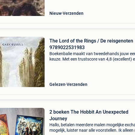
Nieuw
Verzenden
The Lord of the Rings / De reisgenoten
9789022531983
Boekenbalie maakt van tweedehands jouw ee
keuze. Met een trustscore van 4,8 (excellent) 
dagen retour garantie maken we dat iedere d
waar. Bestel direct op onze website! Titel: the 
of
Gelezen
Verzenden
2 boeken The Hobbit An Unexpected
Journey
Hallo, betalen meerdere malen mogelijke exc
mogelijk, luister naar alle voorstellen. Ik allee