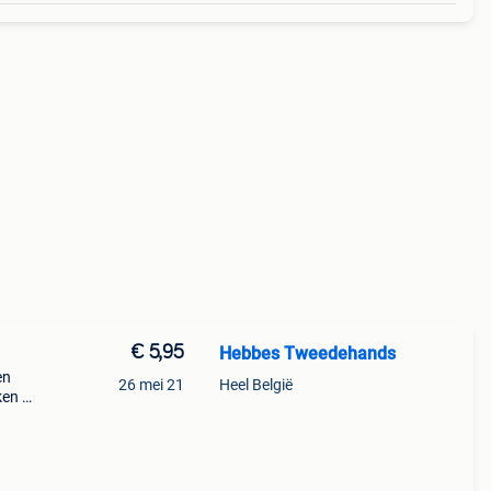
€ 5,95
Hebbes Tweedehands
en
26 mei 21
Heel België
ken >
dy