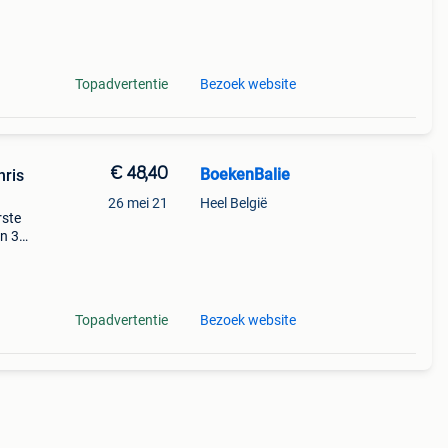
Topadvertentie
Bezoek website
€ 48,40
BoekenBalie
hris
26 mei 21
Heel België
rste
en 30
ag
lord
Topadvertentie
Bezoek website