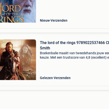
brian sibley, sir ian mckellen cat
Nieuw
Verzenden
The lord of the rings 9789022537466 C
Smith
Boekenbalie maakt van tweedehands jouw ee
keuze. Met een trustscore van 4,8 (excellent) 
dagen retour garantie maken we dat iedere d
waar. Bestel direct op onze website! Titel: the 
of
Gelezen
Verzenden