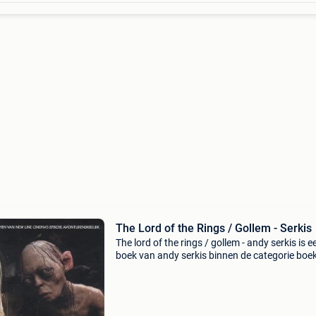
The Lord of the Rings / Gollem - Serkis
The lord of the rings / gollem - andy serkis is e
boek van andy serkis binnen de categorie boe
fantasy & sciencefiction > fantasy. Auteur: an
serkis categorie: boeken > fantasy &