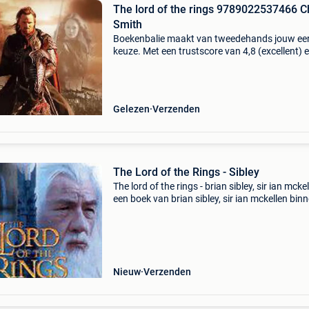
The lord of the rings 9789022537466 C
Smith
Boekenbalie maakt van tweedehands jouw ee
keuze. Met een trustscore van 4,8 (excellent) 
dagen retour garantie maken we dat iedere d
waar. Bestel direct op onze website! Titel: the 
of
Gelezen
Verzenden
The Lord of the Rings - Sibley
The lord of the rings - brian sibley, sir ian mckel
een boek van brian sibley, sir ian mckellen bin
categorie boeken > kunst & fotografie. Auteur:
brian sibley, sir ian mckellen cat
Nieuw
Verzenden