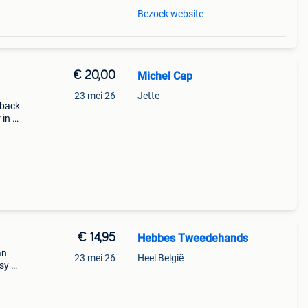
Bezoek website
€ 20,00
Michel Cap
23 mei 26
Jette
rback
 in de
€ 14,95
Hebbes Tweedehands
an
23 mei 26
Heel België
asy &
: jude