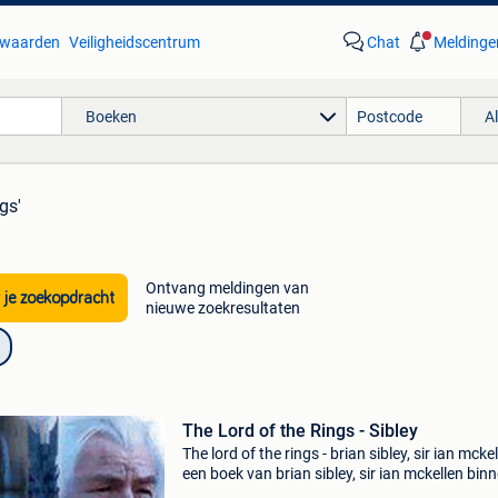
waarden
Veiligheidscentrum
Chat
Meldinge
Boeken
A
gs'
Ontvang meldingen van
 je zoekopdracht
nieuwe zoekresultaten
The Lord of the Rings - Sibley
The lord of the rings - brian sibley, sir ian mckel
een boek van brian sibley, sir ian mckellen bin
categorie boeken > kunst & fotografie. Auteur: