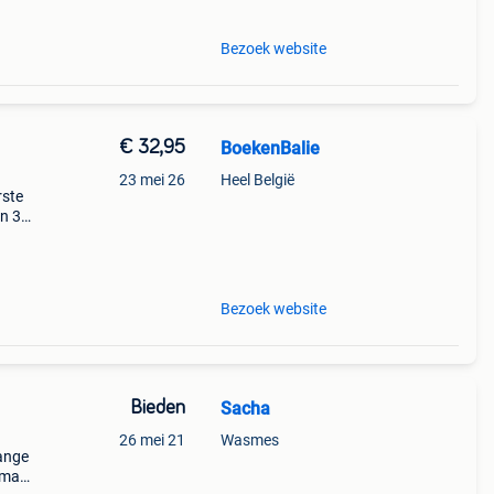
Bezoek website
€ 32,95
BoekenBalie
23 mei 26
Heel België
rste
en 30
ag
lord
Bezoek website
Bieden
Sacha
26 mei 21
Wasmes
hange
n maar