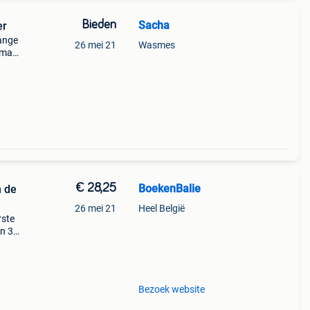
Bieden
Sacha
er
hange
26 mei 21
Wasmes
n maar
het
€ 28,25
BoekenBalie
n de
26 mei 21
Heel België
rste
en 30
ag
lord
Bezoek website