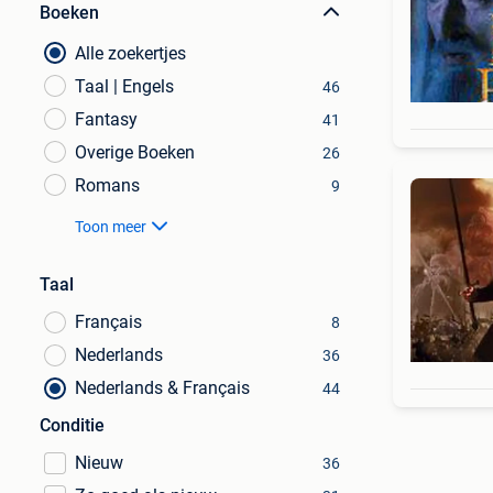
Boeken
Alle zoekertjes
Taal | Engels
46
Fantasy
41
Overige Boeken
26
Romans
9
Toon meer
Taal
Français
8
Nederlands
36
Nederlands & Français
44
Conditie
Nieuw
36