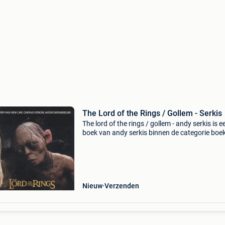
The Lord of the Rings / Gollem - Serkis
The lord of the rings / gollem - andy serkis is e
boek van andy serkis binnen de categorie boe
fantasy & sciencefiction > fantasy. Auteur: an
serkis categorie: boeken > fantasy &
Nieuw
Verzenden