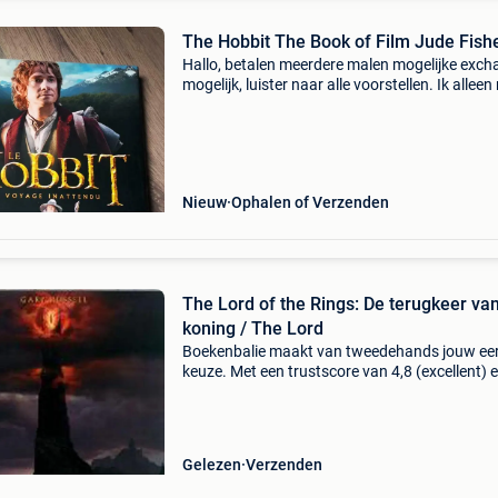
The Hobbit The Book of Film Jude Fish
Hallo, betalen meerdere malen mogelijke exc
mogelijk, luister naar alle voorstellen. Ik allee
antwoorden vragen verstuurd via instant
messaging. Als de advertentie actief is, is dat 
obj
Nieuw
Ophalen of Verzenden
The Lord of the Rings: De terugkeer va
koning / The Lord
Boekenbalie maakt van tweedehands jouw ee
keuze. Met een trustscore van 4,8 (excellent) 
dagen retour garantie maken we dat iedere d
waar. Bestel direct op onze website! Titel: the 
of
Gelezen
Verzenden