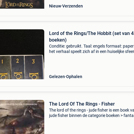
Nieuw
Verzenden
Lord of the Rings/The Hobbit (set van 4
boeken)
Conditie: gebruikt. Taal: engels formaat: pape
het verhaal speelt zich af in een huiselijke sfeer
shire, een hobbitland dat doet denken aan het
engelse platteland. Het verhaal speelt zich a
Gelezen
Ophalen
The Lord Of The Rings - Fisher
The lord of the rings - jude fisher is een boek v
jude fisher binnen de categorie boeken > fant
sciencefiction > fantasy > epic fantasy. Auteur
fisher categorie: boeken >