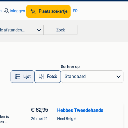
n
Inloggen
FR
Plaats zoekertje
lle afstanden…
Zoek
Sorteer op
Lijst
Foto’s
€ 82,95
Hebbes Tweedehands
len is
26 mei 21
Heel België
nen de