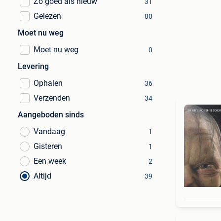
Zo goed als nieuw
31
Gelezen
80
Moet nu weg
Moet nu weg
0
Levering
Ophalen
36
Verzenden
34
Aangeboden sinds
Vandaag
1
Gisteren
1
Een week
2
Altijd
39