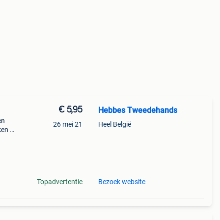
€ 5,95
Hebbes Tweedehands
en
26 mei 21
Heel België
ken >
dy
Topadvertentie
Bezoek website