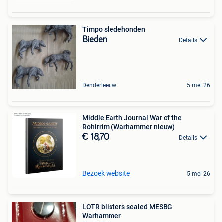
Timpo sledehonden
Bieden
Details
Denderleeuw
5 mei 26
Middle Earth Journal War of the
Rohirrim (Warhammer nieuw)
€ 18,70
Details
Bezoek website
5 mei 26
LOTR blisters sealed MESBG
Warhammer