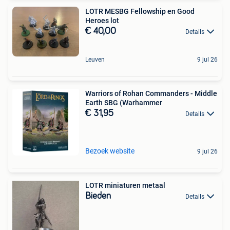
LOTR MESBG Fellowship en Good
Heroes lot
€ 40,00
Details
Leuven
9 jul 26
Warriors of Rohan Commanders - Middle
Earth SBG (Warhammer
€ 31,95
Details
Bezoek website
9 jul 26
LOTR miniaturen metaal
Bieden
Details