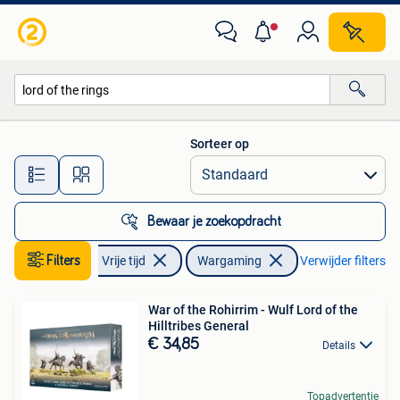
Wargaming
Sorteer op
Alle afstanden…
Bewaar je zoekopdracht
Filters
Hobby en Vrije tijd
Wargaming
Verwijder filters
War of the Rohirrim - Wulf Lord of the
Hilltribes General
€ 34,85
Details
Topadvertentie