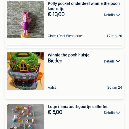
Polly pocket onderdeel winnie the pooh
knorretje
€ 10,00
Details
Gistel+Deel Westkerke
17 mei 26
Winnie the pooh huisje
Bieden
Details
Aalst
20 jan 24
Lotje miniatuurfiguurtjes allerlei
€ 5,00
Details