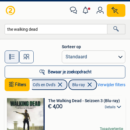
Blu-ray
Sorteer op
Alle afstanden…
Bewaar je zoekopdracht
Filters
Cd's en Dvd's
Blu-ray
Verwijder filters
The Walking Dead - Seizoen 3 (Blu-ray)
€ 4,00
Details
Topadvertentie