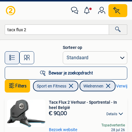
Wielrennen
Sorteer op
Alle afstanden…
Bewaar je zoekopdracht
Filters
Sport en Fitness
Wielrennen
Verwijder
Tacx Flux 2 Verhuur - Sportrental - In
heel België
€ 90,00
Details
Topadvertentie
Bezoek website
28 jul 26