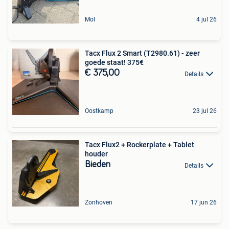
Mol
4 jul 26
Tacx Flux 2 Smart (T2980.61) - zeer
goede staat! 375€
€ 375,00
Details
Oostkamp
23 jul 26
Tacx Flux2 + Rockerplate + Tablet
houder
Bieden
Details
Zonhoven
17 jun 26