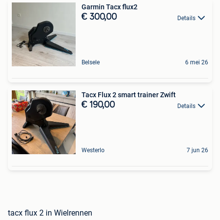
Garmin Tacx flux2
€ 300,00
Details
Belsele
6 mei 26
Tacx Flux 2 smart trainer Zwift
€ 190,00
Details
Westerlo
7 jun 26
tacx flux 2 in Wielrennen