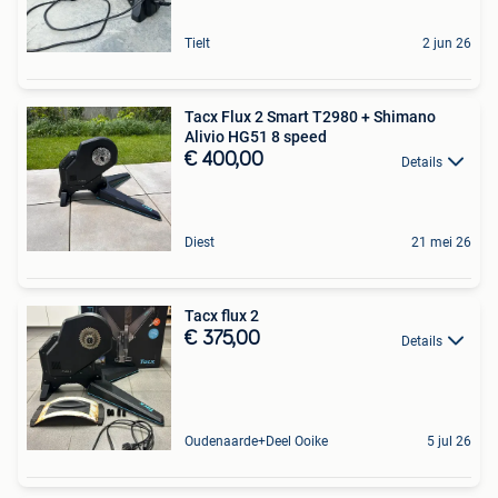
Tielt
2 jun 26
Tacx Flux 2 Smart T2980 + Shimano
Alivio HG51 8 speed
€ 400,00
Details
Diest
21 mei 26
Tacx flux 2
€ 375,00
Details
Oudenaarde+Deel Ooike
5 jul 26