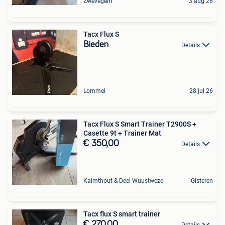
Zwevegem
3 aug 26
Tacx Flux S
Bieden
Details
Lommel
28 jul 26
Tacx Flux S Smart Trainer T2900S +
Casette 9t + Trainer Mat
€ 350,00
Details
Kalmthout & Deel Wuustwezel
Gisteren
Tacx flux S smart trainer
€ 270,00
Details