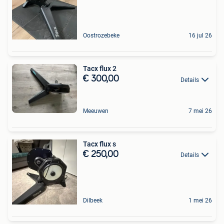
Oostrozebeke
16 jul 26
Tacx flux 2
€ 300,00
Details
Meeuwen
7 mei 26
Tacx flux s
€ 250,00
Details
Dilbeek
1 mei 26