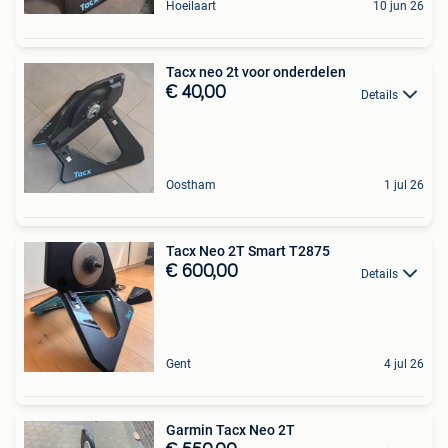
Hoeilaart
10 jun 26
Tacx neo 2t voor onderdelen
€ 40,00
Details
Oostham
1 jul 26
Tacx Neo 2T Smart T2875
€ 600,00
Details
Gent
4 jul 26
Garmin Tacx Neo 2T