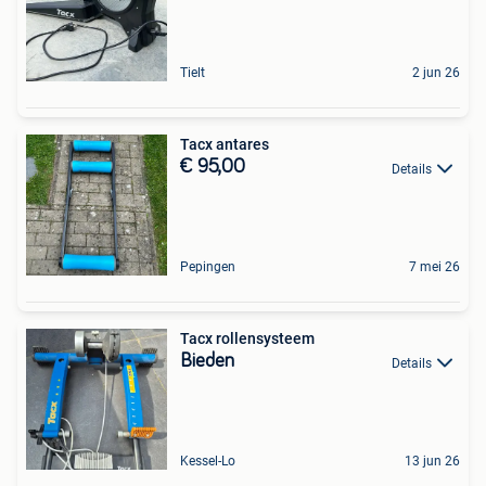
Tielt
2 jun 26
Tacx antares
€ 95,00
Details
Pepingen
7 mei 26
Tacx rollensysteem
Bieden
Details
Kessel-Lo
13 jun 26