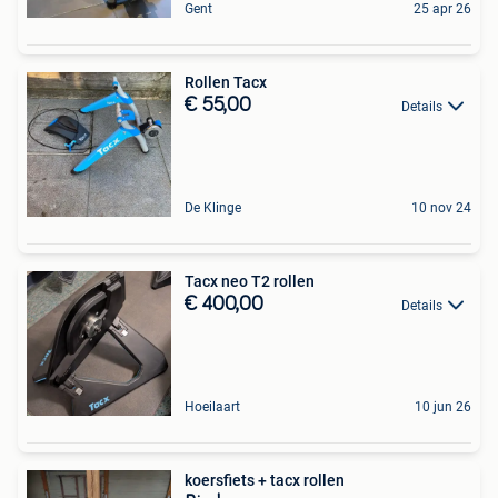
Gent
25 apr 26
Rollen Tacx
€ 55,00
Details
De Klinge
10 nov 24
Tacx neo T2 rollen
€ 400,00
Details
Hoeilaart
10 jun 26
koersfiets + tacx rollen