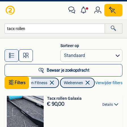
Wielrennen
Sorteer op
Alle afstanden…
Bewaar je zoekopdracht
Filters
Sport en Fitness
Wielrennen
Verwijder filters
Tacx rollen Galaxia
€ 90,00
Details