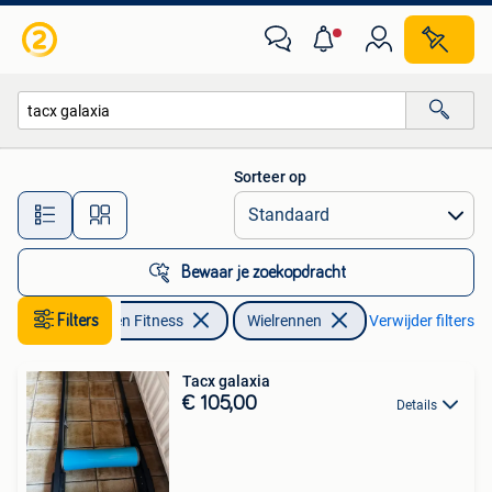
Wielrennen
Sorteer op
Alle afstanden…
Bewaar je zoekopdracht
Filters
Sport en Fitness
Wielrennen
Verwijder filters
Tacx galaxia
€ 105,00
Details