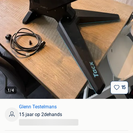
15
1
/
4
Glenn Testelmans
15 jaar op 2dehands
...