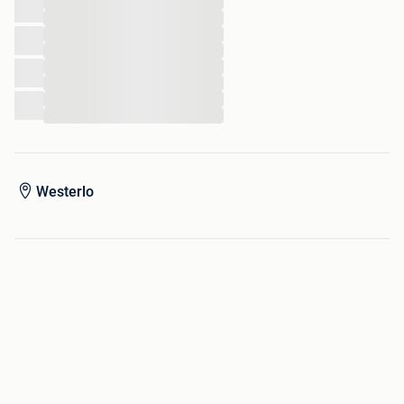
...
...
...
...
...
...
...
...
Westerlo