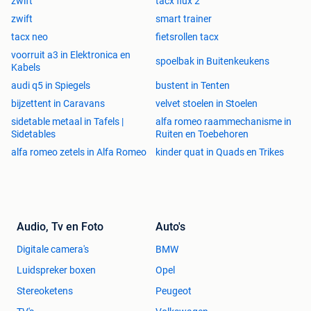
zwift
tacx flux 2
zwift
smart trainer
tacx neo
fietsrollen tacx
voorruit a3 in Elektronica en
spoelbak in Buitenkeukens
Kabels
audi q5 in Spiegels
bustent in Tenten
bijzettent in Caravans
velvet stoelen in Stoelen
sidetable metaal in Tafels |
alfa romeo raammechanisme in
Sidetables
Ruiten en Toebehoren
alfa romeo zetels in Alfa Romeo
kinder quat in Quads en Trikes
Audio, Tv en Foto
Auto's
Digitale camera's
BMW
Luidspreker boxen
Opel
Stereoketens
Peugeot