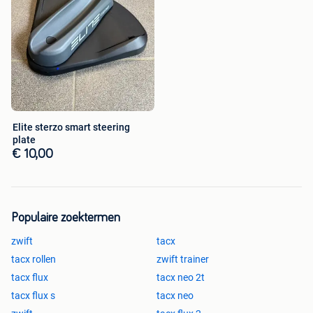
Elite sterzo smart steering
plate
€ 10,00
Populaire zoektermen
zwift
tacx
tacx rollen
zwift trainer
tacx flux
tacx neo 2t
tacx flux s
tacx neo