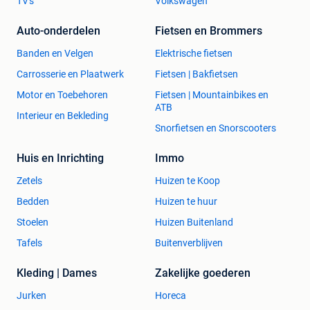
TV's
Volkswagen
Auto-onderdelen
Fietsen en Brommers
Banden en Velgen
Elektrische fietsen
Carrosserie en Plaatwerk
Fietsen | Bakfietsen
Motor en Toebehoren
Fietsen | Mountainbikes en
ATB
Interieur en Bekleding
Snorfietsen en Snorscooters
Huis en Inrichting
Immo
Zetels
Huizen te Koop
Bedden
Huizen te huur
Stoelen
Huizen Buitenland
Tafels
Buitenverblijven
Kleding | Dames
Zakelijke goederen
Jurken
Horeca