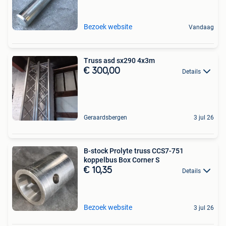
Bezoek website
Vandaag
Truss asd sx290 4x3m
€ 300,00
Details
Geraardsbergen
3 jul 26
B-stock Prolyte truss CCS7-751
koppelbus Box Corner S
€ 10,35
Details
Bezoek website
3 jul 26