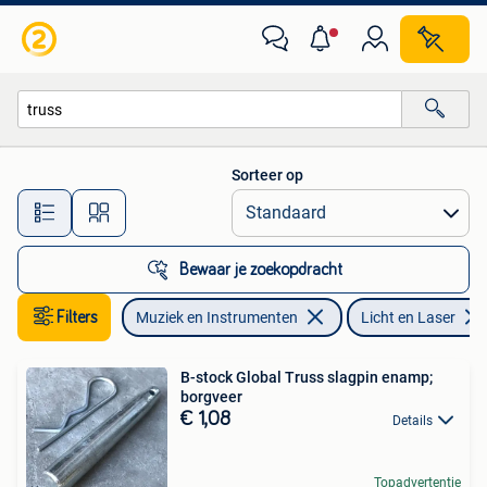
Licht en Laser
Sorteer op
Alle afstanden…
Bewaar je zoekopdracht
Filters
Muziek en Instrumenten
Licht en Laser
B-stock Global Truss slagpin enamp;
borgveer
€ 1,08
Details
Topadvertentie