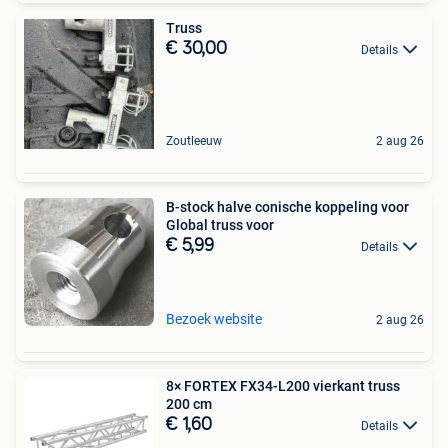
Truss
€ 30,00
Details
Zoutleeuw
2 aug 26
B-stock halve conische koppeling voor
Global truss voor
€ 5,99
Details
Bezoek website
2 aug 26
8× FORTEX FX34-L200 vierkant truss
200 cm
€ 1,60
Details