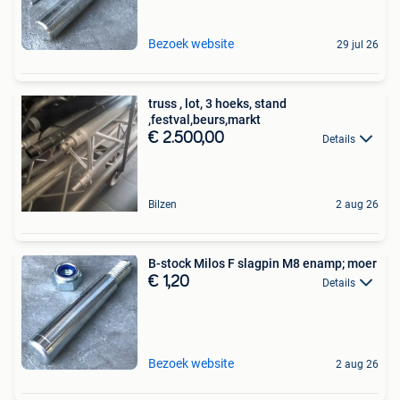
Bezoek website
29 jul 26
truss , lot, 3 hoeks, stand
,festval,beurs,markt
€ 2.500,00
Details
Bilzen
2 aug 26
B-stock Milos F slagpin M8 enamp; moer
€ 1,20
Details
Bezoek website
2 aug 26