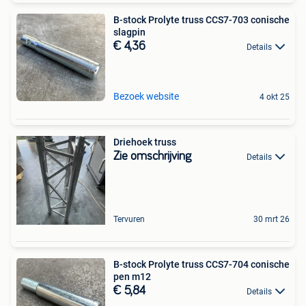
B-stock Prolyte truss CCS7-703 conische
slagpin
€ 4,36
Details
Bezoek website
4 okt 25
Driehoek truss
Zie omschrijving
Details
Tervuren
30 mrt 26
B-stock Prolyte truss CCS7-704 conische
pen m12
€ 5,84
Details