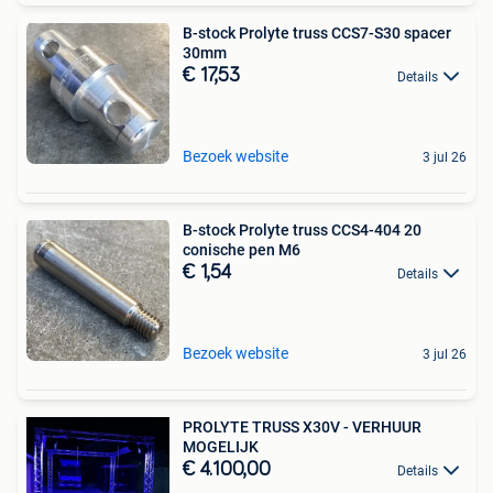
B-stock Prolyte truss CCS7-S30 spacer
30mm
€ 17,53
Details
Bezoek website
3 jul 26
B-stock Prolyte truss CCS4-404 20
conische pen M6
€ 1,54
Details
Bezoek website
3 jul 26
PROLYTE TRUSS X30V - VERHUUR
MOGELIJK
€ 4.100,00
Details