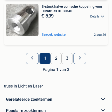
B-stock halve conische koppeling voor
Duratruss DT 30/40
€ 5,99
Details
Bezoek website
2 aug 26
1
2
3
Pagina 1 van 3
truss in Licht en Laser
Gerelateerde zoektermen
Populaire zoektermen