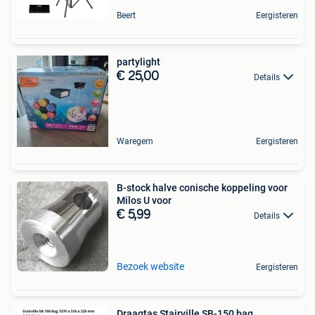
Beert
Eergisteren
partylight
€ 25,00
Details
Waregem
Eergisteren
B-stock halve conische koppeling voor
Milos U voor
€ 5,99
Details
Bezoek website
Eergisteren
Draagtas Stairville SB-150 bag