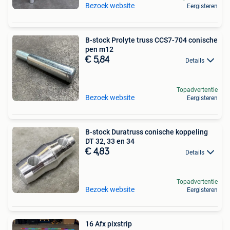
Bezoek website
Eergisteren
B-stock Prolyte truss CCS7-704 conische
pen m12
€ 5,84
Details
Topadvertentie
Bezoek website
Eergisteren
B-stock Duratruss conische koppeling
DT 32, 33 en 34
€ 4,83
Details
Topadvertentie
Bezoek website
Eergisteren
16 Afx pixstrip