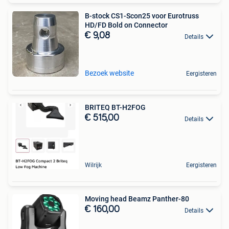
B-stock CS1-Scon25 voor Eurotruss
HD/FD Bold on Connector
€ 9,08
Details
Bezoek website
Eergisteren
BRITEQ BT-H2FOG
€ 515,00
Details
Wilrijk
Eergisteren
Moving head Beamz Panther-80
€ 160,00
Details