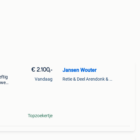
€ 2.100,-
Jansen Wouter
ftig
Vandaag
Retie & Deel Arendonk & Oud-Turnhout
uwe
n
Topzoekertje