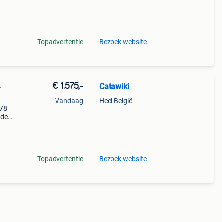
Topadvertentie
Bezoek website
€ 1.575,-
Catawiki
-
Vandaag
Heel België
978
nde
 + €3
Topadvertentie
Bezoek website