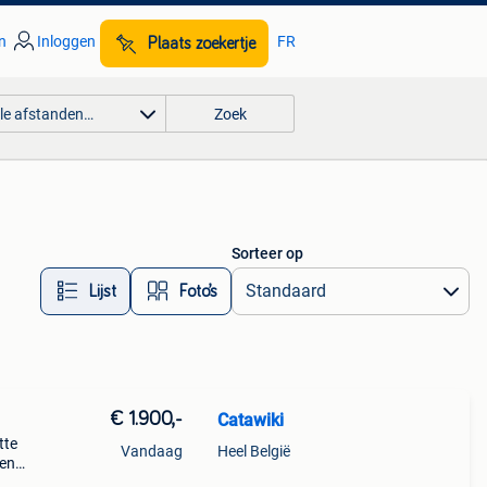
n
Inloggen
FR
Plaats zoekertje
lle afstanden…
Zoek
Sorteer op
Lijst
Foto’s
€ 1.900,-
Catawiki
tte
Vandaag
Heel België
gen
a cb