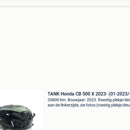
TANK Honda CB 500 X 2023- (01-2023/
35800 km. Bouwjaar: 2023. Roestig plekje/de
aan de linkerzijde, zie fotos (roestig plekje/deu
aan de linkerzijde, zie fotos)\nopslaglocatie: 
. Tank honda cb 500 x 2023- (01-2023/-) alge