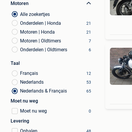
Motoren
Alle zoekertjes
Onderdelen | Honda
21
Motoren | Honda
21
Motoren | Oldtimers
7
Onderdelen | Oldtimers
6
Taal
Français
12
Nederlands
53
Nederlands & Français
65
Moet nu weg
Moet nu weg
0
Levering
Ophalen
48