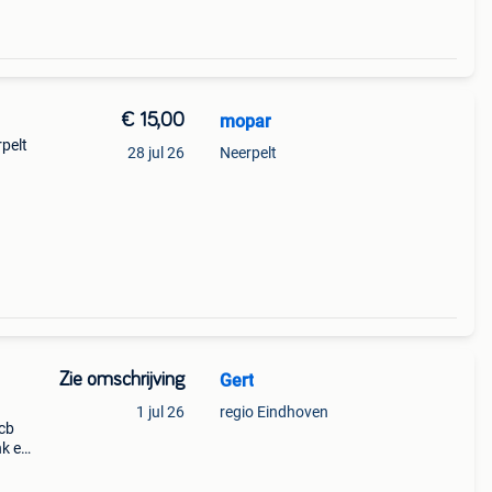
€ 15,00
mopar
rpelt
28 jul 26
Neerpelt
Zie omschrijving
Gert
,
1 jul 26
regio Eindhoven
 cb
nk en
geen