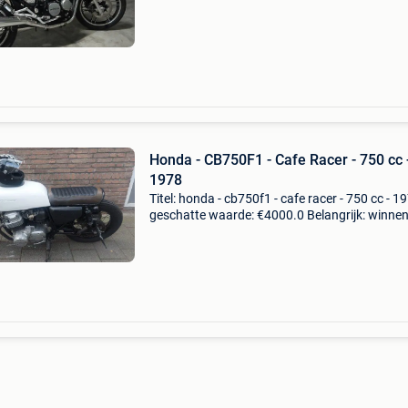
650 nighthawk uit 198553000 kmuiterlijk zeer
Honda - CB750F1 - Cafe Racer - 750 cc 
1978
Titel: honda - cb750f1 - cafe racer - 750 cc - 1
geschatte waarde: €4000.0 Belangrijk: winne
biedingen zijn exclusief 9% koperbescherming
nicely built honda cafe racer gebaseerd o