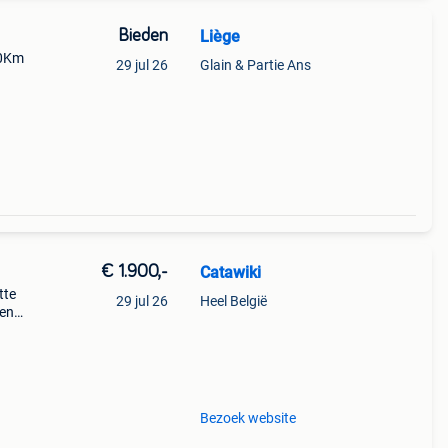
Bieden
Liège
60Km
29 jul 26
Glain & Partie Ans
p op
€ 1.900,-
Catawiki
tte
29 jul 26
Heel België
gen
a cb
Bezoek website