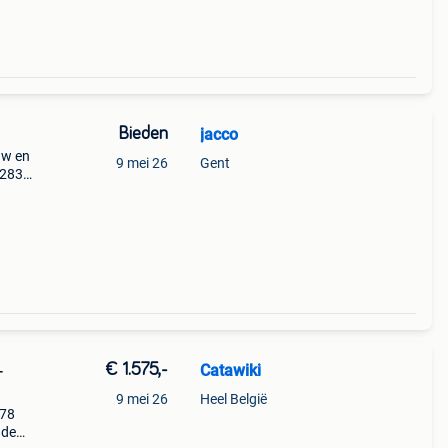
Bieden
jacco
uw en
9 mei 26
Gent
-283-
€ 1.575,-
Catawiki
-
9 mei 26
Heel België
978
nde