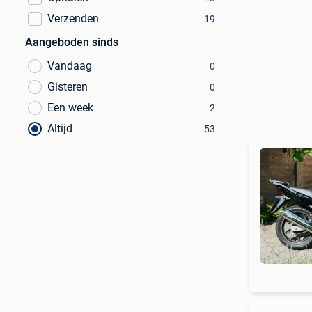
Verzenden
19
Aangeboden sinds
Vandaag
0
Gisteren
0
Een week
2
Altijd
53