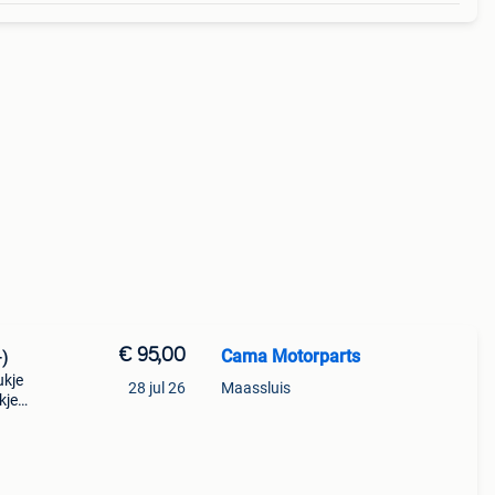
€ 95,00
Cama Motorparts
-)
ukje
28 jul 26
Maassluis
kje
muur.5
m