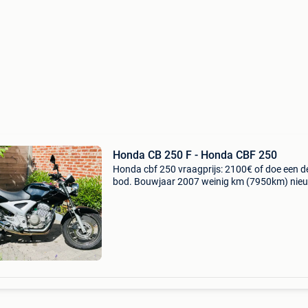
Honda CB 250 F - Honda CBF 250
Honda cbf 250 vraagprijs: 2100€ of doe een de
bod. Bouwjaar 2007 weinig km (7950km) nie
uitlaatlijn delkevic (320€), heel mooie sound.
Nieuwe banden continental (159€) tandwiele