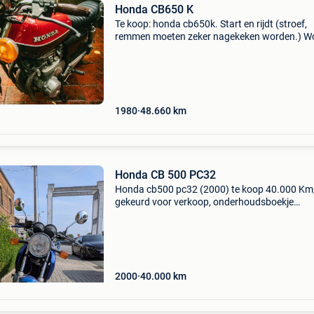
Honda CB650 K
Te koop: honda cb650k. Start en rijdt (stroef,
remmen moeten zeker nagekeken worden.) W
verkocht als project, 2 jaar geleden gekocht o
orde te maken en mee rond te rijden maar niet 
aan ge
1980
48.660
km
Honda CB 500 PC32
Honda cb500 pc32 (2000) te koop 40.000 Km
gekeurd voor verkoop, onderhoudsboekje
aanwezig. Technisch in goede staat, start en ri
perfect. Enkel een bluts in de tank (cosmetisch
begrepen: - ko
2000
40.000
km