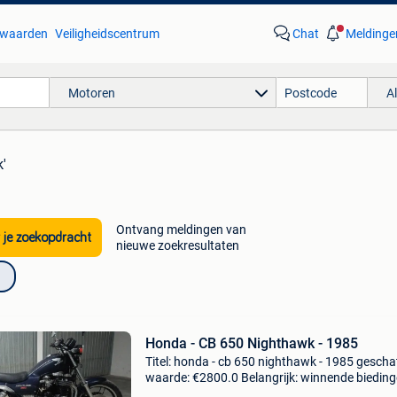
waarden
Veiligheidscentrum
Chat
Meldinge
Motoren
A
'
Ontvang meldingen van
 je zoekopdracht
nieuwe zoekresultaten
Honda - CB 650 Nighthawk - 1985
Titel: honda - cb 650 nighthawk - 1985 gescha
waarde: €2800.0 Belangrijk: winnende biedin
zijn exclusief 9% koperbescherming + €3 hond