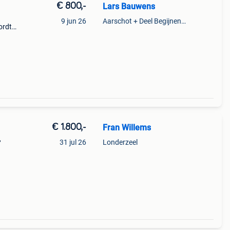
€ 800,-
Lars Bauwens
9 jun 26
Aarschot + Deel Begijnendijk
ordt
m in
veel
€ 1.800,-
Fran Willems
,
31 jul 26
Londerzeel
jdt
). In