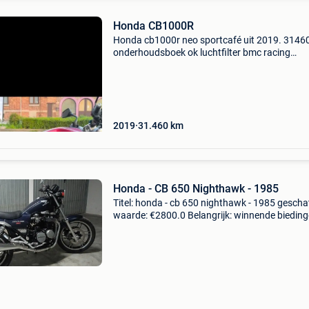
Honda CB1000R
Honda cb1000r neo sportcafé uit 2019. 314
onderhoudsboek ok luchtfilter bmc racing
luchtfilter pot arrow gp2 goedgekeurd een kla
de tank en op de gesp aan de voorkant
2019
31.460
km
Honda - CB 650 Nighthawk - 1985
Titel: honda - cb 650 nighthawk - 1985 gescha
waarde: €2800.0 Belangrijk: winnende biedin
zijn exclusief 9% koperbescherming + €3 hond
650 nighthawk uit 198553000 kmuiterlijk zeer