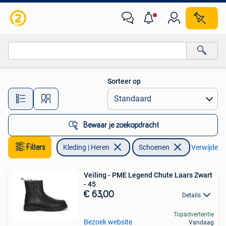
Schoenen
Sorteer op
Alle afstanden…
Bewaar je zoekopdracht
Filters
Kleding | Heren
Schoenen
Verwijder fi
Veiling - PME Legend Chute Laars Zwart
- 45
€ 63,00
Details
Topadvertentie
Bezoek website
Vandaag