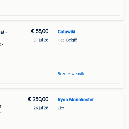
€ 55,00
Catawiki
at -
31 jul 26
Heel België
 -
9%
Bezoek website
€ 250,00
Ryan Manchester
g
26 jul 26
Lier
e
n geen