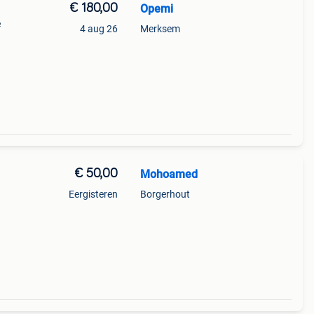
€ 180,00
Opemi
e
4 aug 26
Merksem
€ 50,00
Mohoamed
Eergisteren
Borgerhout