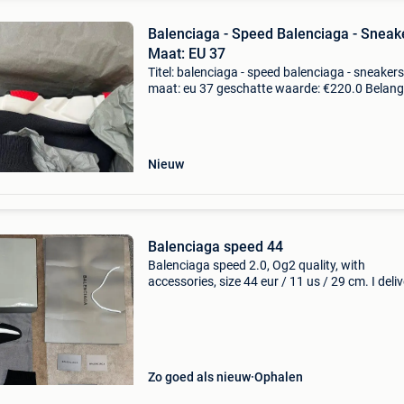
Balenciaga - Speed Balenciaga - Sneake
Maat: EU 37
Titel: balenciaga - speed balenciaga - sneakers
maat: eu 37 geschatte waarde: €220.0 Belangr
winnende biedingen zijn exclusief 9%
koperbescherming + €3 goede staat: slechts 
keer g
Nieuw
Balenciaga speed 44
Balenciaga speed 2.0, Og2 quality, with
accessories, size 44 eur / 11 us / 29 cm. I deliv
lommel/overpelt/neerpelt and hasselt station. 
ship throughout belgium via bpost for free.
Zo goed als nieuw
Ophalen