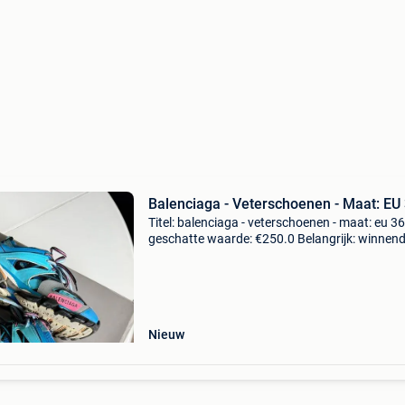
Balenciaga - Veterschoenen - Maat: EU
Titel: balenciaga - veterschoenen - maat: eu 36
geschatte waarde: €250.0 Belangrijk: winnen
biedingen zijn exclusief 9% koperbescherming
zonder reserveprijs balenciaga track maat 36 
Nieuw