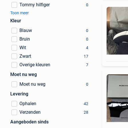
Tommy hilfiger
0
Toon meer
Kleur
Blauw
0
Bruin
0
Wit
4
Zwart
17
Overige kleuren
7
Moet nu weg
Moet nu weg
0
Levering
Ophalen
42
Verzenden
28
Aangeboden sinds