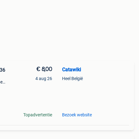
€ 8,00
Catawiki
 36
4 aug 26
Heel België
de
 + €3
k
Topadvertentie
Bezoek website