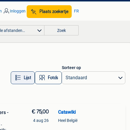
n
Inloggen
FR
Plaats zoekertje
lle afstanden…
Zoek
Sorteer op
Lijst
Foto’s
€ 75,00
Catawiki
rs -
4 aug 26
Heel België
 -