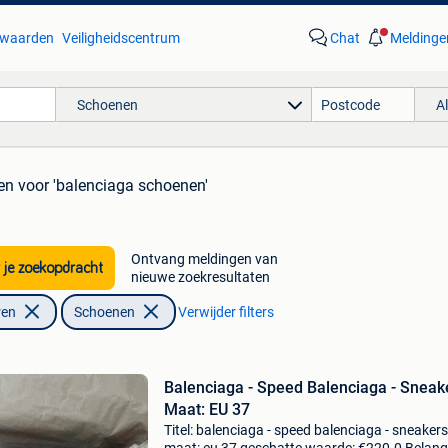
waarden
Veiligheidscentrum
Chat
Meldinge
Schoenen
A
en
voor 'balenciaga schoenen'
Ontvang meldingen van
 je zoekopdracht
nieuwe zoekresultaten
ren
Schoenen
Verwijder filters
Balenciaga - Speed Balenciaga - Sneake
Maat: EU 37
Titel: balenciaga - speed balenciaga - sneakers