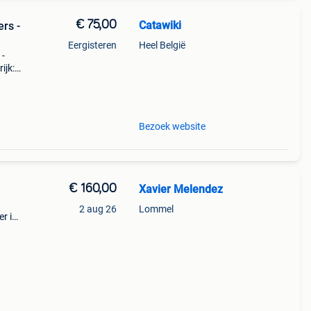
€ 75,00
Catawiki
rs -
Eergisteren
Heel België
 -
ijk:
twee
Bezoek website
€ 160,00
Xavier Melendez
2 aug 26
Lommel
er in
I