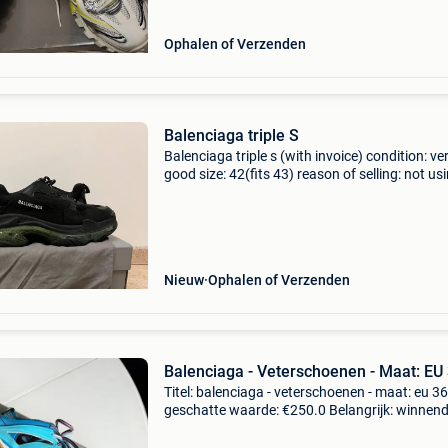
Ophalen of Verzenden
Balenciaga triple S
Balenciaga triple s (with invoice) condition: ve
good size: 42(fits 43) reason of selling: not us
anymore.
Nieuw
Ophalen of Verzenden
Balenciaga - Veterschoenen - Maat: EU
Titel: balenciaga - veterschoenen - maat: eu 36
geschatte waarde: €250.0 Belangrijk: winnen
biedingen zijn exclusief 9% koperbescherming
zonder reserveprijs balenciaga track maat 36 