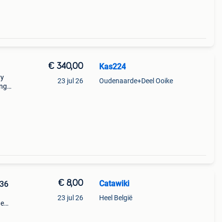
€ 340,00
Kas224
ry
23 jul 26
Oudenaarde+Deel Ooike
ing
€ 8,00
Catawiki
 36
23 jul 26
Heel België
de
 + €3
k