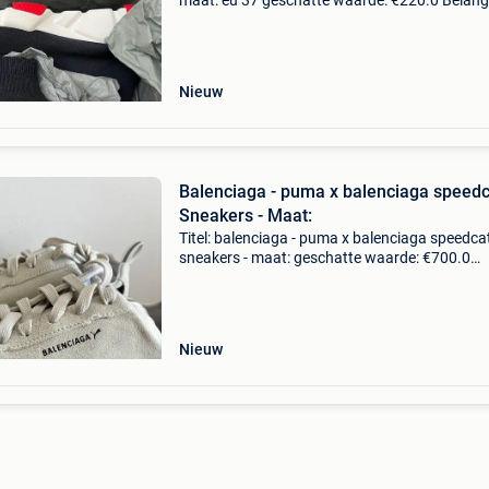
maat: eu 37 geschatte waarde: €220.0 Belangr
winnende biedingen zijn exclusief 9%
koperbescherming + €3 goede staat: slechts 
keer g
Nieuw
Balenciaga - puma x balenciaga speedc
Sneakers - Maat:
Titel: balenciaga - puma x balenciaga speedcat
sneakers - maat: geschatte waarde: €700.0
Belangrijk: winnende biedingen zijn exclusief 
koperbescherming + €3 puma x balenciaga
speedcat s
Nieuw