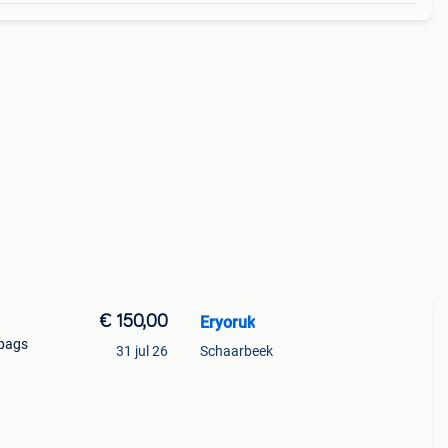
€ 150,00
Eryoruk
tbags
31 jul 26
Schaarbeek