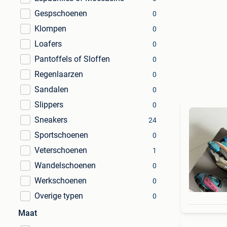
Gespschoenen
0
Klompen
0
Loafers
0
Pantoffels of Sloffen
0
Regenlaarzen
0
Sandalen
0
Slippers
0
Sneakers
24
Sportschoenen
0
Veterschoenen
1
Wandelschoenen
0
Werkschoenen
0
Overige typen
0
Maat