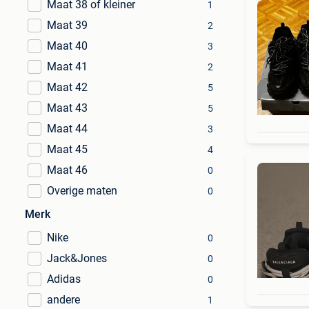
Maat 38 of kleiner
1
Maat 39
2
Maat 40
3
Maat 41
2
Maat 42
5
Maat 43
5
Maat 44
3
Maat 45
4
Maat 46
0
Overige maten
0
Merk
Nike
0
Jack&Jones
0
Adidas
0
andere
1