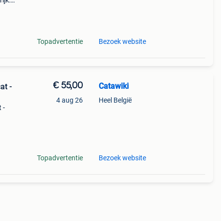
ijk:
twee
Topadvertentie
Bezoek website
€ 55,00
Catawiki
at -
4 aug 26
Heel België
 -
9%
Topadvertentie
Bezoek website