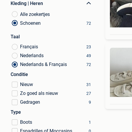
Kleding | Heren
Alle zoekertjes
Schoenen
72
Taal
Français
23
Nederlands
49
Nederlands & Français
72
Conditie
Nieuw
31
Zo goed als nieuw
27
Gedragen
9
Type
Boots
1
Espadrilles of Moccasins
0