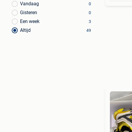
Vandaag
0
Gisteren
0
Een week
3
Altijd
49