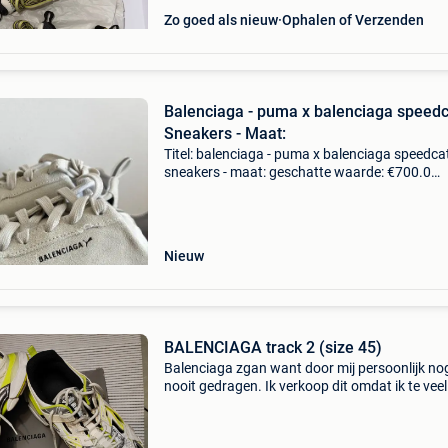
Zo goed als nieuw
Ophalen of Verzenden
Balenciaga - puma x balenciaga speedc
Sneakers - Maat:
Titel: balenciaga - puma x balenciaga speedcat
sneakers - maat: geschatte waarde: €700.0
Belangrijk: winnende biedingen zijn exclusief 
koperbescherming + €3 puma x balenciaga
speedcat s
Nieuw
BALENCIAGA track 2 (size 45)
Balenciaga zgan want door mij persoonlijk no
nooit gedragen. Ik verkoop dit omdat ik te veel
angst heb om ze vuil te maken. Omwille van d
waarde ervan. Nieuwprijs is +/- €899 deze zij
nep