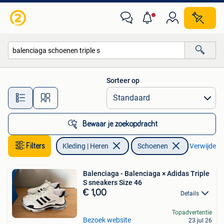
Schoenen
Sorteer op
Alle afstanden…
Bewaar je zoekopdracht
Filters
Kleding | Heren
Schoenen
Verwijder fi
Balenciaga - Balenciaga × Adidas Triple
S sneakers Size 46
€ 1,00
Details
Topadvertentie
Bezoek website
23 jul 26