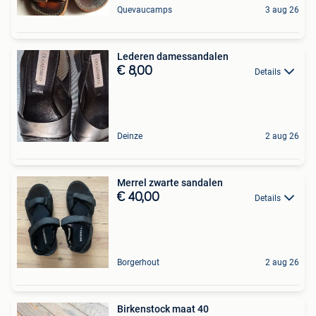
Quevaucamps
3 aug 26
Lederen damessandalen
€ 8,00
Details
Deinze
2 aug 26
Merrel zwarte sandalen
€ 40,00
Details
Borgerhout
2 aug 26
Birkenstock maat 40