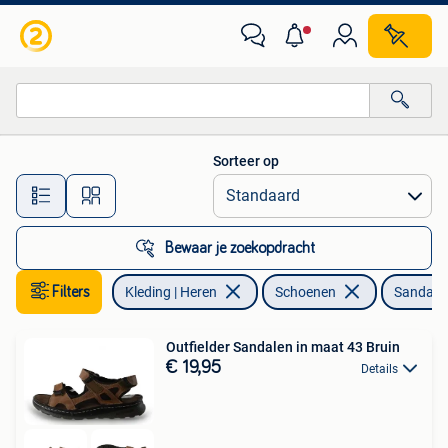
Schoenen
Sorteer op
Alle afstanden…
Bewaar je zoekopdracht
Filters
Kleding | Heren
Schoenen
Sandale
Outfielder Sandalen in maat 43 Bruin
€ 19,95
Details