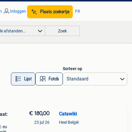
n
Inloggen
FR
Plaats zoekertje
lle afstanden…
Zoek
Sorteer op
Lijst
Foto’s
€ 180,00
Catawiki
aat:
23 jul 26
Heel België
t: eu