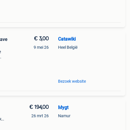
€ 3,00
Catawiki
Wave
9 mei 26
Heel België
e
9%
ave
Bezoek website
€ 194,00
Mygt
26 mrt 26
Namur
k
eidt
van de