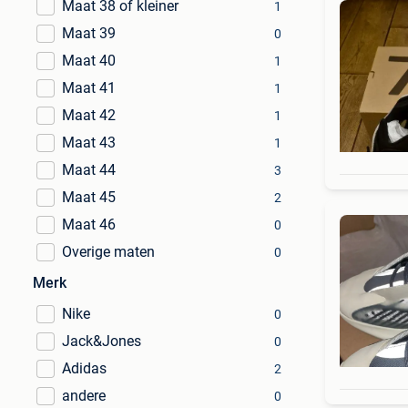
Maat 38 of kleiner
1
Maat 39
0
Maat 40
1
Maat 41
1
Maat 42
1
Maat 43
1
Maat 44
3
Maat 45
2
Maat 46
0
Overige maten
0
Merk
Nike
0
Jack&Jones
0
Adidas
2
andere
0