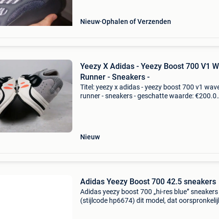
Nieuw
Ophalen of Verzenden
Yeezy X Adidas - Yeezy Boost 700 V1 
Runner - Sneakers -
Titel: yeezy x adidas - yeezy boost 700 v1 wav
runner - sneakers - geschatte waarde: €200.0
Belangrijk: winnende biedingen zijn exclusief 
koperbescherming + €3 yeezy boost 700 v1 w
ru
Nieuw
Adidas Yeezy Boost 700 42.5 sneakers
Adidas yeezy boost 700 „hi-res blue” sneakers
(stijlcode hp6674) dit model, dat oorspronkelij
werd uitgebracht in augustus 2022, ondersch
zich door een helder kleurenpalet dat afwijkt 