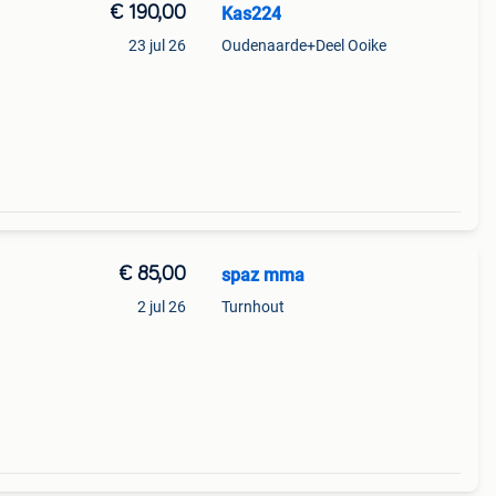
€ 190,00
Kas224
23 jul 26
Oudenaarde+Deel Ooike
€ 85,00
spaz mma
2 jul 26
Turnhout