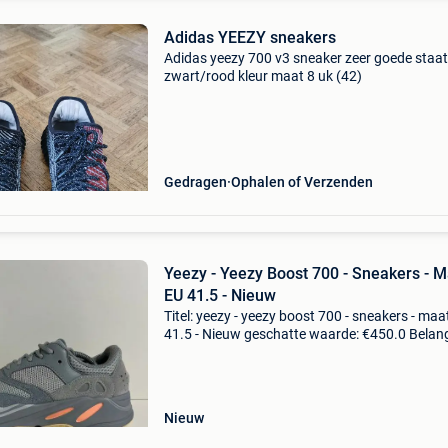
Adidas YEEZY sneakers
Adidas yeezy 700 v3 sneaker zeer goede staat
zwart/rood kleur maat 8 uk (42)
Gedragen
Ophalen of Verzenden
Yeezy - Yeezy Boost 700 - Sneakers - M
EU 41.5 - Nieuw
Titel: yeezy - yeezy boost 700 - sneakers - maa
41.5 - Nieuw geschatte waarde: €450.0 Belangr
winnende biedingen zijn exclusief 9%
koperbescherming + €3 yeezy 700 inertianieuw
do
Nieuw