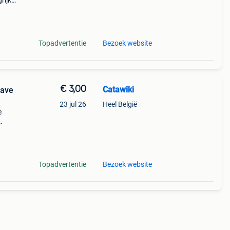
ijk:
 in
Topadvertentie
Bezoek website
€ 3,00
Catawiki
Wave
23 jul 26
Heel België
e
9%
ave
Topadvertentie
Bezoek website