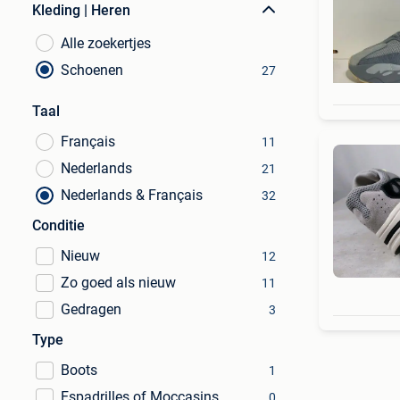
Kleding | Heren
Alle zoekertjes
Schoenen
27
Taal
Français
11
Nederlands
21
Nederlands & Français
32
Conditie
Nieuw
12
Zo goed als nieuw
11
Gedragen
3
Type
Boots
1
Espadrilles of Moccasins
0