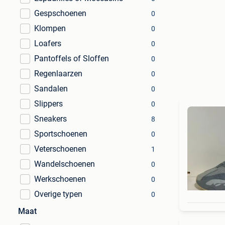
Gespschoenen
0
Klompen
0
Loafers
0
Pantoffels of Sloffen
0
Regenlaarzen
0
Sandalen
0
Slippers
0
Sneakers
8
Sportschoenen
0
Veterschoenen
1
Wandelschoenen
0
Werkschoenen
0
Overige typen
0
Maat