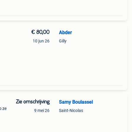
€ 80,00
Abder
10 jun 26
Gilly
Zie omschrijving
Samy Boulassel
p ze
9 mei 26
Saint-Nicolas