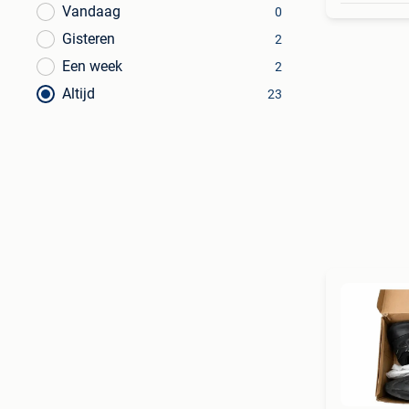
Vandaag
0
Gisteren
2
Een week
2
Altijd
23