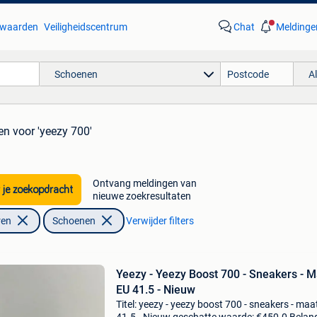
waarden
Veiligheidscentrum
Chat
Meldinge
Schoenen
A
en
voor 'yeezy 700'
Ontvang meldingen van
 je zoekopdracht
nieuwe zoekresultaten
ren
Schoenen
Verwijder filters
Yeezy - Yeezy Boost 700 - Sneakers - M
EU 41.5 - Nieuw
Titel: yeezy - yeezy boost 700 - sneakers - maa