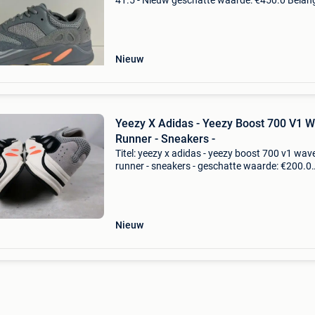
41.5 - Nieuw geschatte waarde: €450.0 Belangr
winnende biedingen zijn exclusief 9%
koperbescherming + €3 yeezy 700 inertianieuw
do
Nieuw
Yeezy X Adidas - Yeezy Boost 700 V1 
Runner - Sneakers -
Titel: yeezy x adidas - yeezy boost 700 v1 wav
runner - sneakers - geschatte waarde: €200.0
Belangrijk: winnende biedingen zijn exclusief 
koperbescherming + €3 yeezy boost 700 v1 w
ru
Nieuw