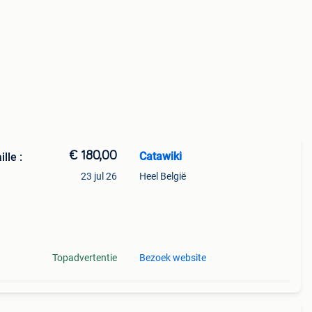
€ 180,00
Catawiki
lle :
23 jul 26
Heel België
Topadvertentie
Bezoek website