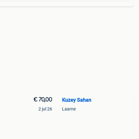
€ 70,00
Kuzey Sahan
2 jul 26
Laarne