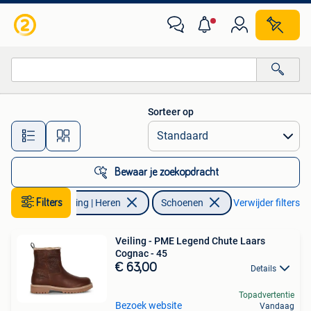
Schoenen
Sorteer op
Alle afstanden…
Bewaar je zoekopdracht
Filters
Kleding | Heren
Schoenen
Verwijder filters
Veiling - PME Legend Chute Laars
Cognac - 45
€ 63,00
Details
Topadvertentie
Bezoek website
Vandaag