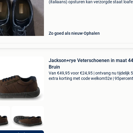
(italiaans) opsturen kan verzorgde staat 
Zo goed als nieuw
Ophalen
Jackson+rye Veterschoenen in maat 4
Bruin
Van €49,95 voor €24,95 | ontvang nu tijdelijk 
extra korting met code welkom52e | 95percen
biedt een prachtige refurbished merkschoene
collectie aan. Achteraf betalen, 9.1 Op basis v