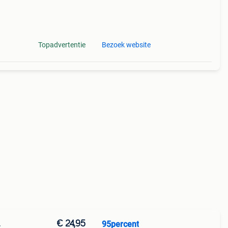
Topadvertentie
Bezoek website
€ 24,95
95percent
4