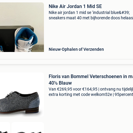
Nike Air Jordan 1 Mid SE
Nike air jordan 1 mid se ‘industrial blue&#39;
sneakers maat 40 met bijhorende doos helaas
klein gekocht - nieuw! Leder
Nieuw
Ophalen of Verzenden
Floris van Bommel Veterschoenen in m
40½ Blauw
Van €269,95 voor €164,95 | ontvang nu tijdeli
extra korting met code welkom52e | 95percen
biedt een prachtige refurbished merkschoene
collectie aan. Achteraf betalen, 9.1 Op basis v