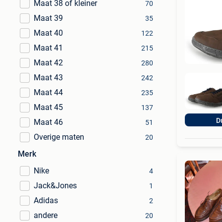
Maat 38 of kleiner
70
Maat 39
35
Maat 40
122
Maat 41
215
Maat 42
280
Maat 43
242
Maat 44
235
Maat 45
137
D
Maat 46
51
Overige maten
20
Merk
Nike
4
Jack&Jones
1
Adidas
2
andere
20