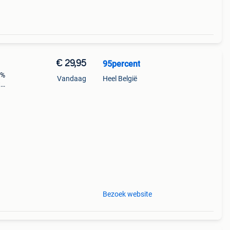
€ 29,95
95percent
5%
Vandaag
Heel België
t
n
an 1
Bezoek website