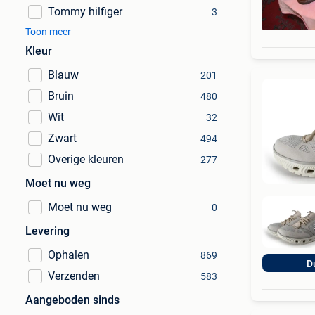
Tommy hilfiger
3
Toon meer
Kleur
Blauw
201
Bruin
480
Wit
32
Zwart
494
Overige kleuren
277
Moet nu weg
Moet nu weg
0
Levering
Ophalen
869
D
Verzenden
583
Aangeboden sinds