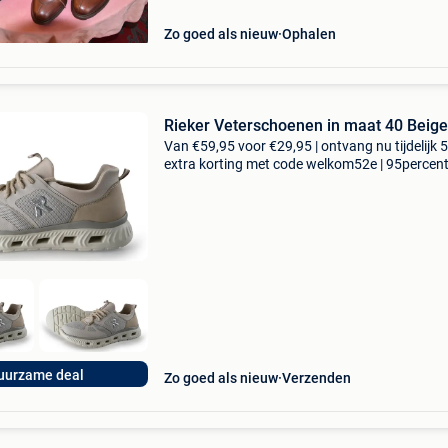
Zo goed als nieuw
Ophalen
Rieker Veterschoenen in maat 40 Beige
Van €59,95 voor €29,95 | ontvang nu tijdelijk 
extra korting met code welkom52e | 95percen
biedt een prachtige refurbished merkschoene
collectie aan. Achteraf betalen, 9.1 Op basis v
uurzame deal
Zo goed als nieuw
Verzenden