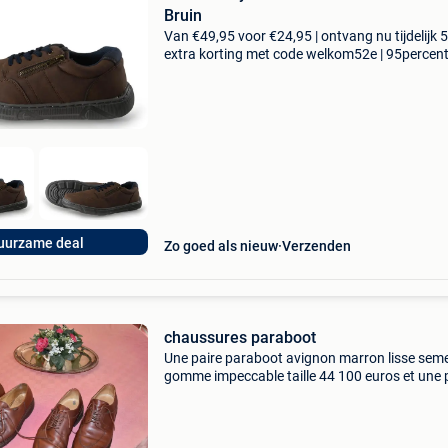
Bruin
Van €49,95 voor €24,95 | ontvang nu tijdelijk 
extra korting met code welkom52e | 95percen
biedt een prachtige refurbished merkschoene
collectie aan. Achteraf betalen, 9.1 Op basis v
uurzame deal
Zo goed als nieuw
Verzenden
chaussures paraboot
Une paire paraboot avignon marron lisse seme
gomme impeccable taille 44 100 euros et une 
paraboot michael marron lisse semelle gomm
impeccable taille 43,5 80 euros