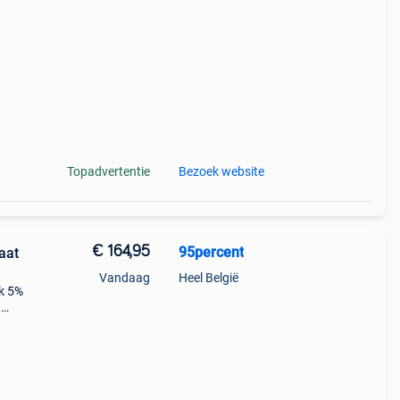
an 1
Topadvertentie
Bezoek website
€ 164,95
95percent
aat
Vandaag
Heel België
jk 5%
t
n
an