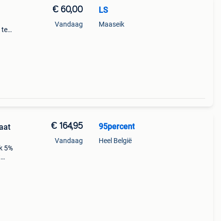
€ 60,00
LS
Vandaag
Maaseik
 te
€ 164,95
95percent
aat
Vandaag
Heel België
jk 5%
t
n
an