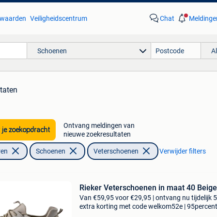
waarden
Veiligheidscentrum
Chat
Meldinge
Schoenen
A
ltaten
Ontvang meldingen van
 je zoekopdracht
nieuwe zoekresultaten
ren
Schoenen
Veterschoenen
Verwijder filters
Rieker Veterschoenen in maat 40 Beige
Van €59,95 voor €29,95 | ontvang nu tijdelijk 
extra korting met code welkom52e | 95percen
biedt een prachtige refurbished merkschoene