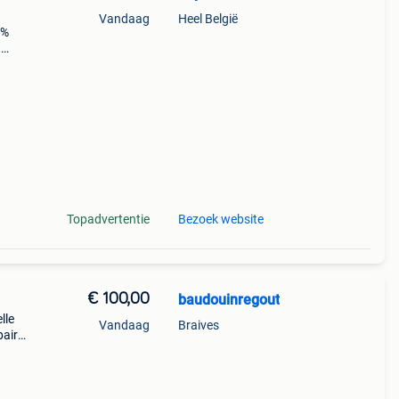
Vandaag
Heel België
5%
t
n
an 1
Topadvertentie
Bezoek website
€ 100,00
baudouinregout
lle
Vandaag
Braives
paire
e