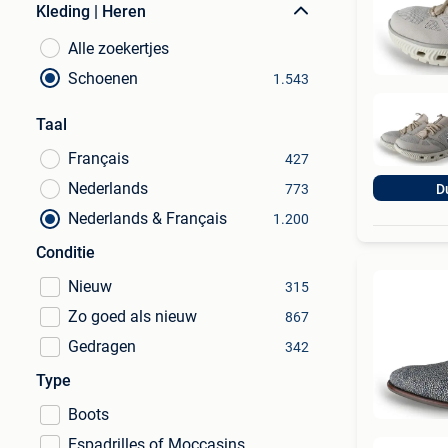
Kleding | Heren
Alle zoekertjes
Schoenen
1.543
Taal
Français
427
Nederlands
773
D
Nederlands & Français
1.200
Conditie
Nieuw
315
Zo goed als nieuw
867
Gedragen
342
Type
Boots
Espadrilles of Moccasins