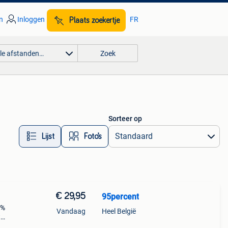
n
Inloggen
FR
Plaats zoekertje
lle afstanden…
Zoek
Sorteer op
Lijst
Foto’s
€ 29,95
95percent
5%
Vandaag
Heel België
t
n