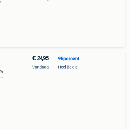
loafer
€ 24,95
95percent
4
Vandaag
Heel België
5%
t
n
an 1