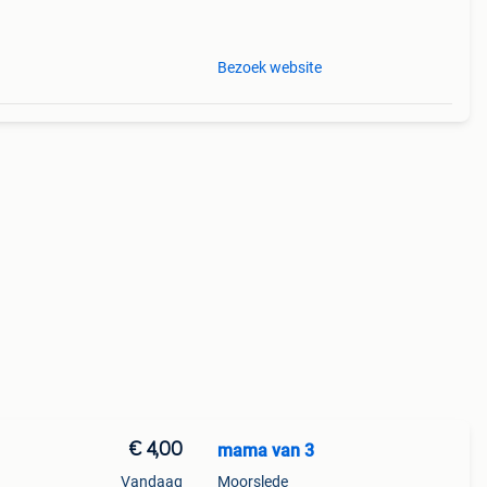
Bezoek website
€ 4,00
mama van 3
Vandaag
Moorslede