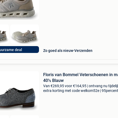
collectie aan. Achteraf betalen, 9.1 Op basis v
uurzame deal
Zo goed als nieuw
Verzenden
Floris van Bommel Veterschoenen in m
40½ Blauw
Van €269,95 voor €164,95 | ontvang nu tijdeli
extra korting met code welkom52e | 95percen
biedt een prachtige refurbished merkschoene
collectie aan. Achteraf betalen, 9.1 Op basis v