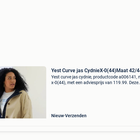
Yest Curve jas CydnieX-0(44)Maat 42/4
Yest curve jas cydnie, productcode a006141,
x-0(44), met een adviesprijs van 119.99. Deze
elegante jas cydnie van yest curve
(https:www.bagoes.nl/yest-curve/) in een zac
beige tint is een stij
Nieuw
Verzenden