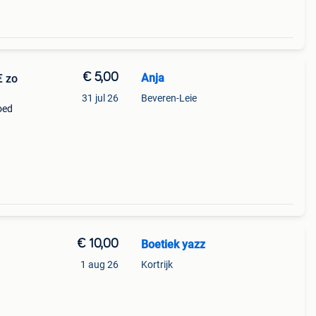
€ 5,00
Anja
€ zo
31 jul 26
Beveren-Leie
oed
€ 10,00
Boetiek yazz
1 aug 26
Kortrijk