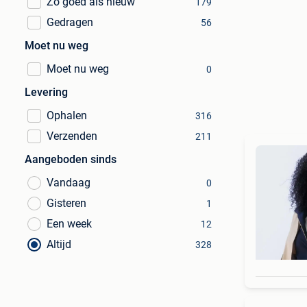
Zo goed als nieuw
179
Gedragen
56
Moet nu weg
Moet nu weg
0
Levering
Ophalen
316
Verzenden
211
Aangeboden sinds
Vandaag
0
Gisteren
1
Een week
12
Altijd
328