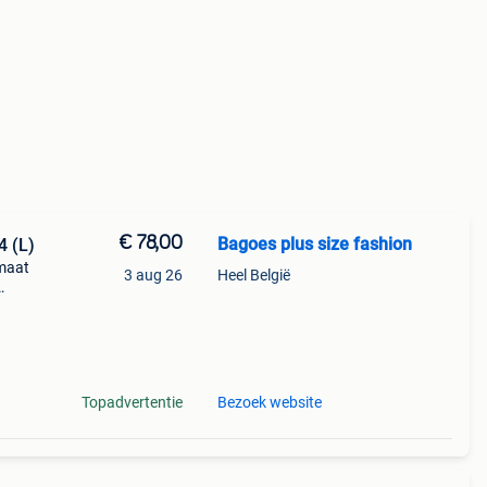
€ 78,00
Bagoes plus size fashion
4 (L)
 maat
3 aug 26
Heel België
hte
Topadvertentie
Bezoek website