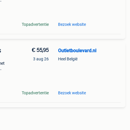
ng en
Topadvertentie
Bezoek website
€ 55,95
Outletboulevard.nl
S
3 aug 26
Heel België
met
ie
Topadvertentie
Bezoek website