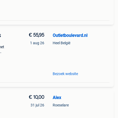
€ 55,95
Outletboulevard.nl
S
1 aug 26
Heel België
met
ie
Bezoek website
€ 10,00
Alex
31 jul 26
Roeselare