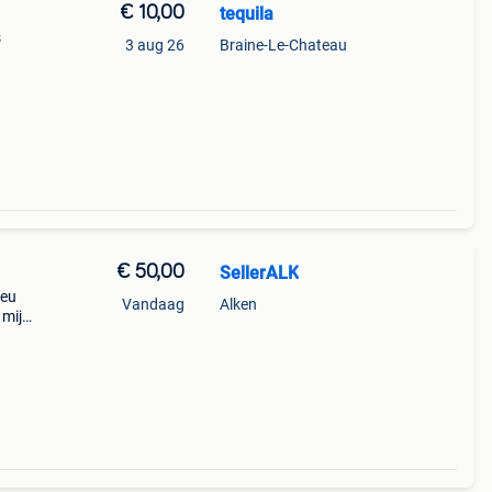
€ 10,00
tequila
s
3 aug 26
Braine-Le-Chateau
€ 50,00
SellerALK
 eu
Vandaag
Alken
 mij