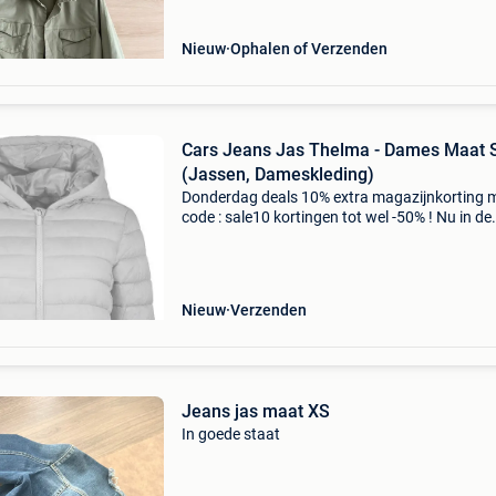
Nieuw
Ophalen of Verzenden
Cars Jeans Jas Thelma - Dames Maat 
(Jassen, Dameskleding)
Donderdag deals 10% extra magazijnkorting 
code : sale10 kortingen tot wel -50% ! Nu in de
aanbieding van € 69,99 voor € 55,95! Gratis
verzending jas thelma is de perfecte combinat
van
Nieuw
Verzenden
Jeans jas maat XS
In goede staat