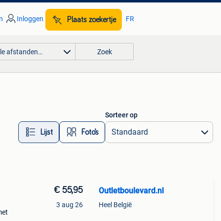
n
Inloggen
FR
Plaats zoekertje
lle afstanden…
Zoek
Sorteer op
Lijst
Foto’s
€ 55,95
Outletboulevard.nl
3 aug 26
Heel België
met