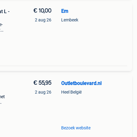
€ 10,00
Em
t L -
2 aug 26
Lembeek
e-
t
ter
€ 55,95
Outletboulevard.nl
2 aug 26
Heel België
met
ng en
Bezoek website