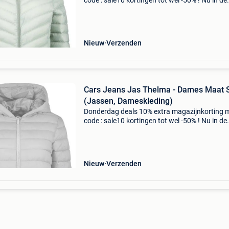
code : sale10 kortingen tot wel -50% ! Nu in de
aanbieding van € 69,99 voor € 55,95! Gratis
verzending deze jas heeft een kraag, ritssluiti
Nieuw
Verzenden
Cars Jeans Jas Thelma - Dames Maat 
(Jassen, Dameskleding)
Donderdag deals 10% extra magazijnkorting 
code : sale10 kortingen tot wel -50% ! Nu in de
aanbieding van € 69,99 voor € 55,95! Gratis
verzending jas thelma is de perfecte combinat
van
Nieuw
Verzenden