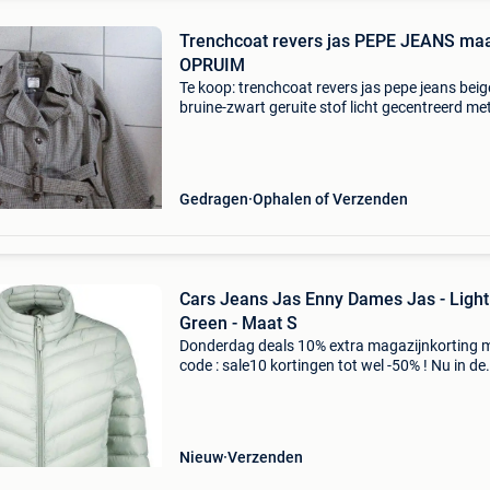
Trenchcoat revers jas PEPE JEANS maa
OPRUIM
Te koop: trenchcoat revers jas pepe jeans beig
bruine-zwart geruite stof licht gecentreerd me
ceintuur in de lende maat: l 55% katoen, 45%
polyester wasbaar op 30° goede staat passen 
plaatse is
Gedragen
Ophalen of Verzenden
Cars Jeans Jas Enny Dames Jas - Light
Green - Maat S
Donderdag deals 10% extra magazijnkorting 
code : sale10 kortingen tot wel -50% ! Nu in de
aanbieding van € 69,99 voor € 55,95! Gratis
verzending deze jas heeft een kraag, ritssluiti
Nieuw
Verzenden