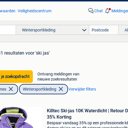
waarden
Veiligheidscentrum
Chat
Meldinge
Wintersportkleding
A
81 resultaten
voor 'ski jas'
Ontvang meldingen van
 je zoekopdracht
nieuwe zoekresultaten
ames
Wintersportkleding
Verwijder filters
Killtec Ski-jas 10K Waterdicht | Retour D
35% Korting
Bespaar vandaag 35% op een professionele kil