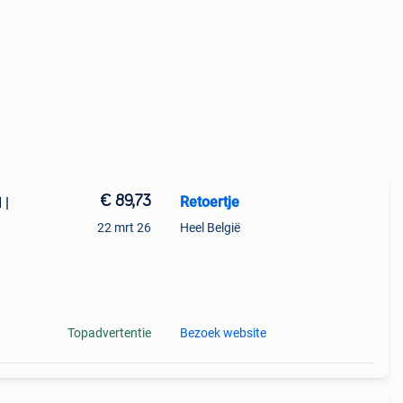
€ 89,73
Retoertje
 |
22 mrt 26
Heel België
s ski-
rpe
Topadvertentie
Bezoek website