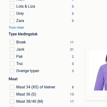
Lola & Liza
0
Only
0
Zara
0
Toon meer
Type kledingstuk
Broek
11
Jack
31
Pak
2
Trui
0
Overige typen
3
Maat
Maat 34 (XS) of kleiner
8
Maat 36 (S)
15
Maat 38/40 (M)
17