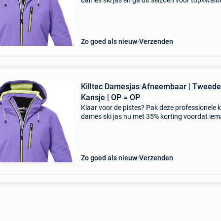
dames ski jas en ga dit seizoen voor topkwalite
zonder de hoofdprijs te betalen. Deze
hoogwaardige killtec ski jas is de ultieme
bescherming tegen we
Zo goed als nieuw
Verzenden
Killtec Damesjas Afneembaar | Tweede
Kansje | OP = OP
Klaar voor de pistes? Pak deze professionele ki
dames ski jas nu met 35% korting voordat ie
anders ermee vandoor gaat. Deze killtec dame
jas is de ultieme bescherming tegen weer en w
Zo goed als nieuw
Verzenden