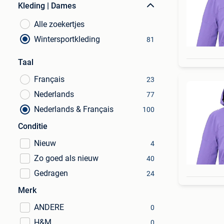
Kleding | Dames
Alle zoekertjes
Wintersportkleding
81
Taal
Français
23
Nederlands
77
Nederlands & Français
100
Conditie
Nieuw
4
Zo goed als nieuw
40
Gedragen
24
Merk
ANDERE
0
H&M
0