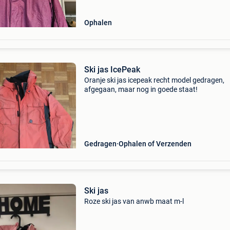
Ophalen
Ski jas IcePeak
Oranje ski jas icepeak recht model gedragen,
afgegaan, maar nog in goede staat!
Gedragen
Ophalen of Verzenden
Ski jas
Roze ski jas van anwb maat m-l