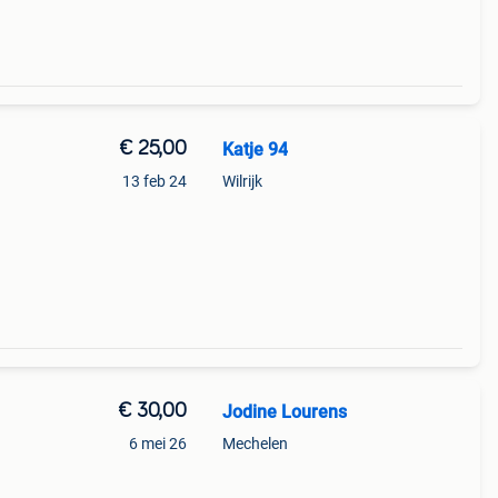
€ 25,00
Katje 94
13 feb 24
Wilrijk
€ 30,00
Jodine Lourens
6 mei 26
Mechelen