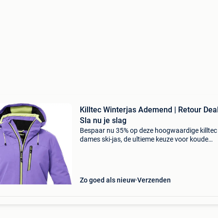
Killtec Winterjas Ademend | Retour Deal
Sla nu je slag
Bespaar nu 35% op deze hoogwaardige killtec
dames ski-jas, de ultieme keuze voor koude
winterdagen en wintersport. Deze killtec dame
jas combineert topkwaliteit met een messche
prijs waar je e
Zo goed als nieuw
Verzenden