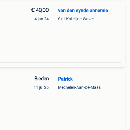
€ 40,00
van den eynde annemie
4 jan 24
Sint-Katelijne-Waver
Bieden
Patrick
11 jul 26
Mechelen-Aan-De-Maas