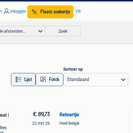
n
Inloggen
FR
Plaats zoekertje
lle afstanden…
Zoek
Sorteer op
Lijst
Foto’s
€ 89,73
Retoertje
eal |
22 mrt 26
Heel België
ltec