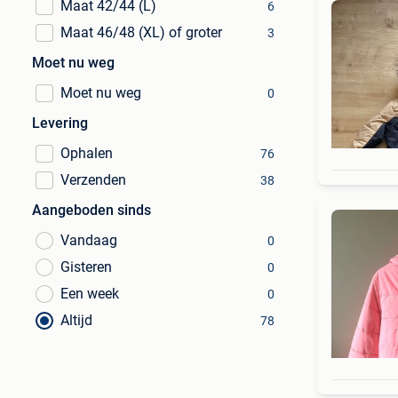
Maat 42/44 (L)
6
Maat 46/48 (XL) of groter
3
Moet nu weg
Moet nu weg
0
Levering
Ophalen
76
Verzenden
38
Aangeboden sinds
Vandaag
0
Gisteren
0
Een week
0
Altijd
78