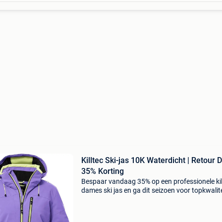
Killtec Ski-jas 10K Waterdicht | Retour D
35% Korting
Bespaar vandaag 35% op een professionele kil
dames ski jas en ga dit seizoen voor topkwalite
zonder de hoofdprijs te betalen. Deze
hoogwaardige killtec ski jas is de ultieme
bescherming tegen we