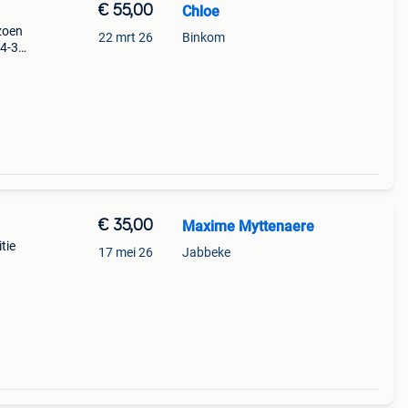
€ 55,00
Chloe
zoen
22 mrt 26
Binkom
34-36
€ 35,00
Maxime Myttenaere
tie
17 mei 26
Jabbeke