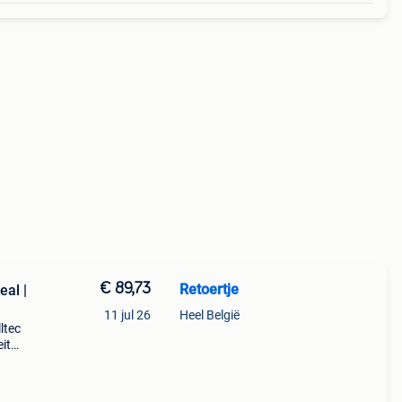
€ 89,73
Retoertje
eal |
11 jul 26
Heel België
ltec
it