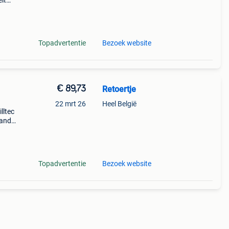
it
Topadvertentie
Bezoek website
€ 89,73
Retoertje
22 mrt 26
Heel België
lltec
mand
s ski
ind
Topadvertentie
Bezoek website