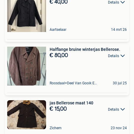
€ 40,00
Details
Aartselaar
14 mrt 26
Halflange bruine winterjas Bellerose.
€ 80,00
Details
Roosdaal+Deel Van Gooik En Sint-Kwintens-Lennik
30 jul 25
jas Bellerose maat 140
€ 15,00
Details
Zichem
23 nov 24