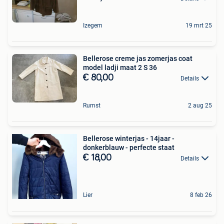
Izegem
19 mrt 25
Bellerose creme jas zomerjas coat
model ladji maat 2 S 36
€ 80,00
Details
Rumst
2 aug 25
Bellerose winterjas - 14jaar -
donkerblauw - perfecte staat
€ 18,00
Details
Lier
8 feb 26