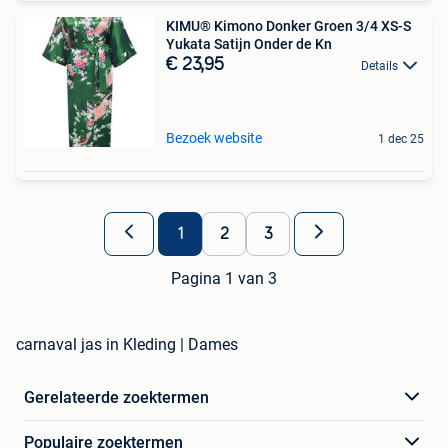
KIMU® Kimono Donker Groen 3/4 XS-S
Yukata Satijn Onder de Kn
€ 23,95
Details
Bezoek website
1 dec 25
1
2
3
Pagina 1 van 3
carnaval jas in Kleding | Dames
Gerelateerde zoektermen
Populaire zoektermen