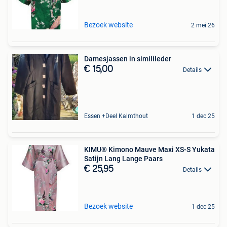
Bezoek website
2 mei 26
Damesjassen in similileder
€ 15,00
Details
Essen +Deel Kalmthout
1 dec 25
KIMU® Kimono Mauve Maxi XS-S Yukata
Satijn Lang Lange Paars
€ 25,95
Details
Bezoek website
1 dec 25