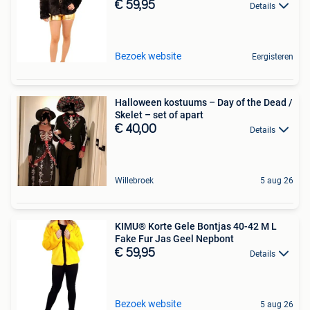
€ 59,95
Details
Bezoek website
Eergisteren
Halloween kostuums – Day of the Dead /
Skelet – set of apart
€ 40,00
Details
Willebroek
5 aug 26
KIMU® Korte Gele Bontjas 40-42 M L
Fake Fur Jas Geel Nepbont
€ 59,95
Details
Bezoek website
5 aug 26