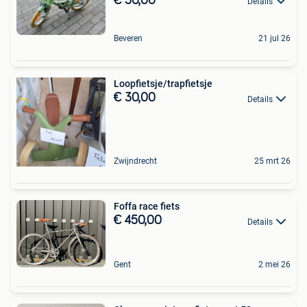
€ 50,00
Details
Beveren
21 jul 26
Loopfietsje/trapfietsje
€ 30,00
Details
Zwijndrecht
25 mrt 26
Foffa race fiets
€ 450,00
Details
Gent
2 mei 26