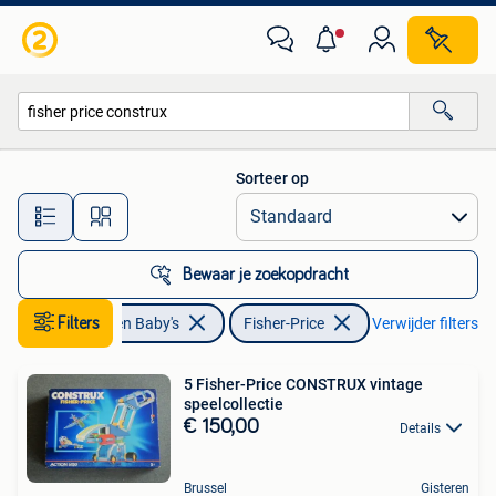
Speelgoed | Fisher-Price
Sorteer op
Alle afstanden…
Bewaar je zoekopdracht
Kinderen en Baby's
Filters
Fisher-Price
Verwijder filters
5 Fisher-Price CONSTRUX vintage
speelcollectie
€ 150,00
Details
Brussel
Gisteren