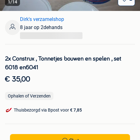
1
/
14
Dirk's verzamelshop
8 jaar op 2dehands
...
2x Construx , Tonnetjes bouwen en spelen , set
6018 en6041
€ 35,00
Ophalen of Verzenden
Thuisbezorgd via Bpost voor
€ 7,85