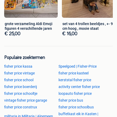
grote verzameling Aldi Emoji
set van 4 trollen beeldjes , +- 9
figuren 4 verschillende jaren
cm hoog , mooie staat
€ 25,00
€ 16,00
Populaire zoektermen
fisher price kassa
Speelgoed | Fisher-Price
fisher price vintage
fisher price kasteel
fisher price school
kerststal fisher price
fisher price boerderij
activity center fisher price
fisher price schooltje
loopauto fisher price
vintage fisher price garage
fisher price bus
fisher price construx
fisher price schoolbus
buffetkast eik in Kasten |
militaria in Militaria | Algemeen