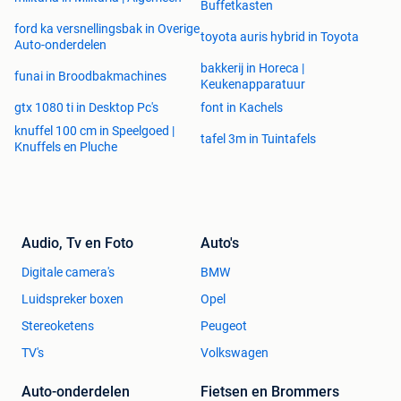
Buffetkasten
ford ka versnellingsbak in Overige
toyota auris hybrid in Toyota
Auto-onderdelen
bakkerij in Horeca |
funai in Broodbakmachines
Keukenapparatuur
gtx 1080 ti in Desktop Pc's
font in Kachels
knuffel 100 cm in Speelgoed |
tafel 3m in Tuintafels
Knuffels en Pluche
Audio, Tv en Foto
Auto's
Digitale camera's
BMW
Luidspreker boxen
Opel
Stereoketens
Peugeot
TV's
Volkswagen
Auto-onderdelen
Fietsen en Brommers