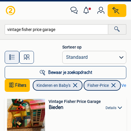
Speelgoed | Fisher-Price
Sorteer op
Alle afstanden…
Bewaar je zoekopdracht
Filters
Kinderen en Baby's
Fisher-Price
Verwi
Vintage Fisher Price Garage
Bieden
Details