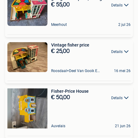
€ 55,00
Details
Meerhout
2 jul 26
Vintage fisher price
€ 25,00
Details
Roosdaal+Deel Van Gooik En Sint-Kwintens-Lennik
16 mei 26
Fisher-Price House
€ 50,00
Details
Auvelais
21 jun 26