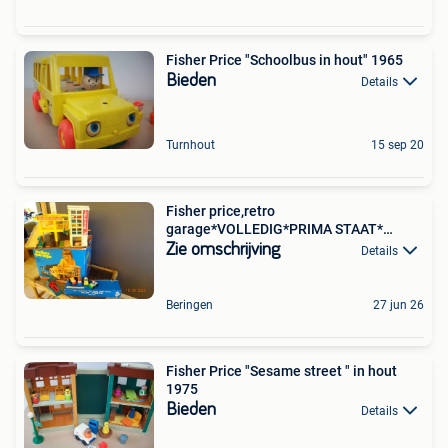
Fisher Price "Schoolbus in hout" 1965
Bieden
Details
Turnhout
15 sep 20
Fisher price,retro
garage*VOLLEDIG*PRIMA STAAT*
VINTAGE*1975
Zie omschrijving
Details
Beringen
27 jun 26
Fisher Price "Sesame street " in hout
1975
Bieden
Details