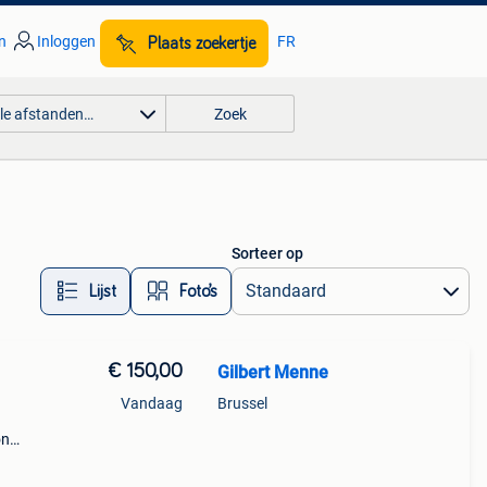
n
Inloggen
FR
Plaats zoekertje
lle afstanden…
Zoek
Sorteer op
Lijst
Foto’s
€ 150,00
Gilbert Menne
Vandaag
Brussel
on
6160
#6100