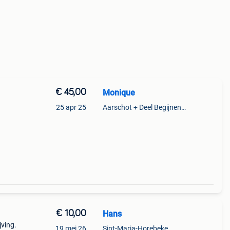
€ 45,00
Monique
25 apr 25
Aarschot + Deel Begijnendijk
€ 10,00
Hans
jving.
19 mei 26
Sint-Maria-Horebeke