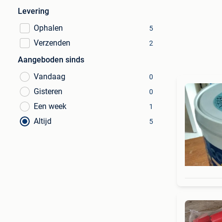
Levering
Ophalen
5
Verzenden
2
Aangeboden sinds
Vandaag
0
Gisteren
0
Een week
1
Altijd
5