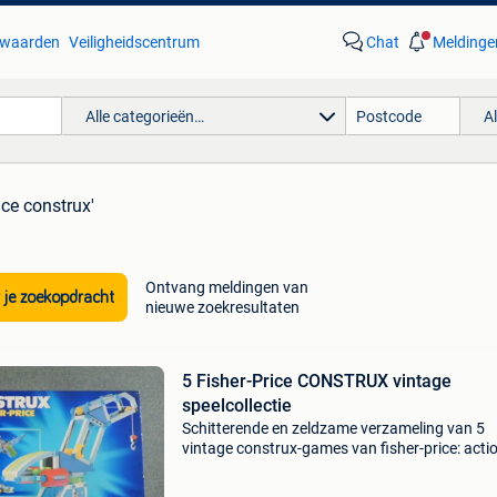
waarden
Veiligheidscentrum
Chat
Meldinge
Alle categorieën…
A
rice construx'
Ontvang meldingen van
 je zoekopdracht
nieuwe zoekresultaten
5 Fisher-Price CONSTRUX vintage
speelcollectie
Schitterende en zeldzame verzameling van 5
vintage construx-games van fisher-price: acti
space #6460 (1984); action #6150, action #
en action motor #6100 (1986); action lights 