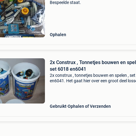
Bespeelde staat.
Ophalen
2x Construx , Tonnetjes bouwen en spel
set 6018 en6041
2x construx , tonnetjes bouwen en spelen , se
en6041. Het gaat hier over een groot deel loss
bouwelementen. Er zitten geen bouwplannen b
Niet nagezien op volledigheid. Enkel samen te
D
Gebruikt
Ophalen of Verzenden