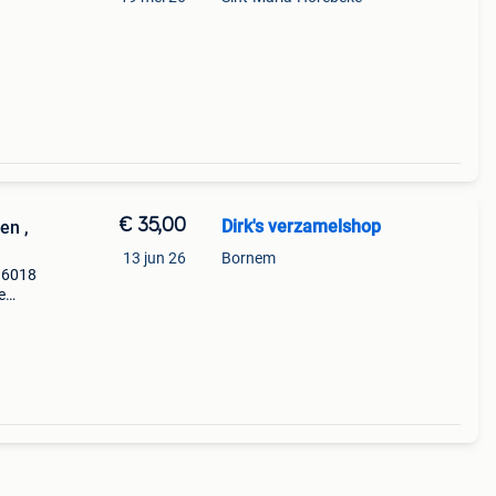
€ 35,00
Dirk's verzamelshop
en ,
13 jun 26
Bornem
t 6018
e
ij!
 koop.