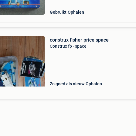
(1986); acti
Gebruikt
Ophalen
construx fisher price space
Construx fp - space
Zo goed als nieuw
Ophalen