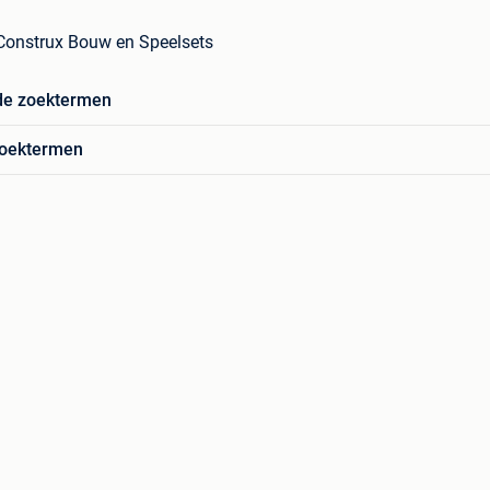
 Construx Bouw en Speelsets
de zoektermen
zoektermen