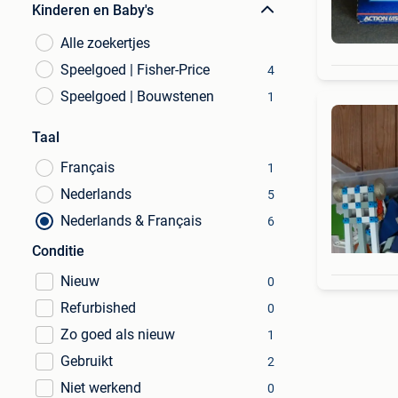
Kinderen en Baby's
Alle zoekertjes
Speelgoed | Fisher-Price
4
Speelgoed | Bouwstenen
1
Taal
Français
1
Nederlands
5
Nederlands & Français
6
Conditie
Nieuw
0
Refurbished
0
Zo goed als nieuw
1
Gebruikt
2
Niet werkend
0