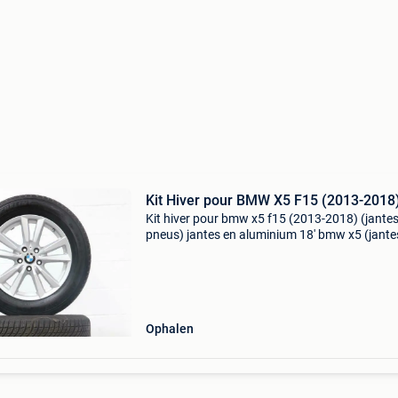
Kit Hiver pour BMW X5 F15 (2013-2018
Kit hiver pour bmw x5 f15 (2013-2018) (jantes
pneus) jantes en aluminium 18' bmw x5 (jante
d'origine bmw, pas des copies!) Avant & arriére
pneu neige michelin latitude alpin 255/55 r18
Ophalen