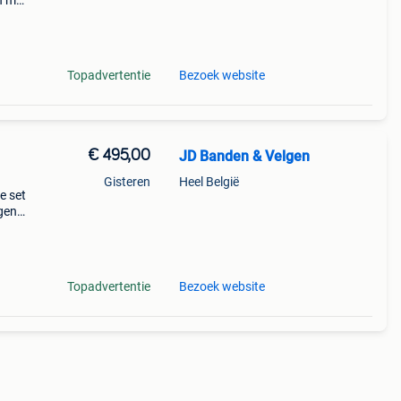
n met
en
erba
Topadvertentie
Bezoek website
€ 495,00
JD Banden & Velgen
Gisteren
Heel België
e set
lgen
! De
Topadvertentie
Bezoek website