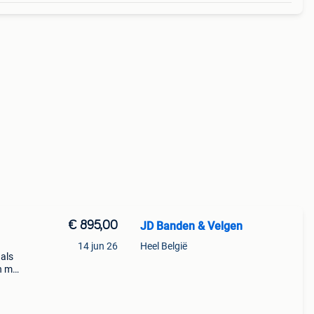
€ 895,00
JD Banden & Velgen
14 jun 26
Heel België
als
n met
en
erba