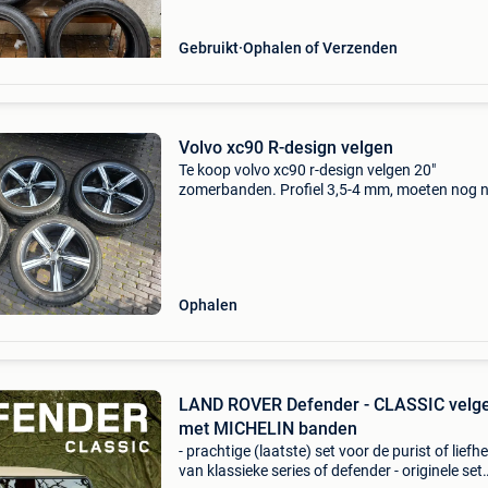
michelin, alle vier de ban
Gebruikt
Ophalen of Verzenden
Volvo xc90 R-design velgen
Te koop volvo xc90 r-design velgen 20"
zomerbanden. Profiel 3,5-4 mm, moeten nog n
direct veranderd worden. Banden michelin lat
sport 3. Bandenmaat 275/45/r20. 2 Velgen m
zeer kleine st
Ophalen
LAND ROVER Defender - CLASSIC velg
met MICHELIN banden
- prachtige (laatste) set voor de purist of liefh
van klassieke series of defender - originele set