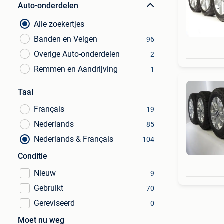
Auto-onderdelen
Alle zoekertjes
Banden en Velgen
96
Overige Auto-onderdelen
2
Remmen en Aandrijving
1
Taal
Français
19
Nederlands
85
Nederlands & Français
104
Conditie
Nieuw
9
Gebruikt
70
Gereviseerd
0
Moet nu weg