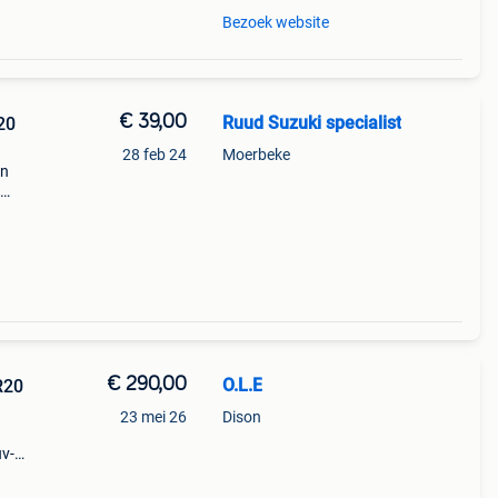
Bezoek website
€ 39,00
Ruud Suzuki specialist
20
28 feb 24
Moerbeke
en
e
ude
€ 290,00
O.L.E
R20
23 mei 26
Dison
uv-