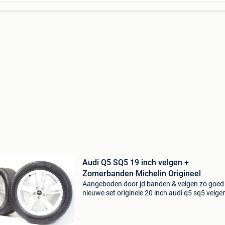
Audi Q5 SQ5 19 inch velgen +
Zomerbanden Michelin Origineel
Aangeboden door jd banden & velgen zo goed 
nieuwe set originele 20 inch audi q5 sq5 velge
michelin latitude sport 3 zomerbanden voorzi
van ao (audi only) codering . Uit voorraad lev