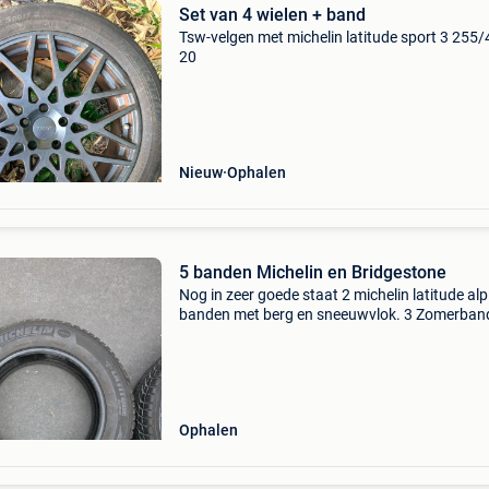
Set van 4 wielen + band
Tsw-velgen met michelin latitude sport 3 255/
20
Nieuw
Ophalen
5 banden Michelin en Bridgestone
Nog in zeer goede staat 2 michelin latitude alp
banden met berg en sneeuwvlok. 3 Zomerban
bridgestone alenza nieuwprijs 700 eur maat
225/60/18 hebben 1 seizoen onder een nissan
trail gelegen.
Ophalen