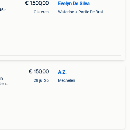
€ 1.500,00
Evelyn De Silva
45 r
Gisteren
Waterloo + Partie De Braine-L'Alleud, De Ohain
€ 150,00
A.Z.
in
28 jul 26
Mechelen
den
 x-