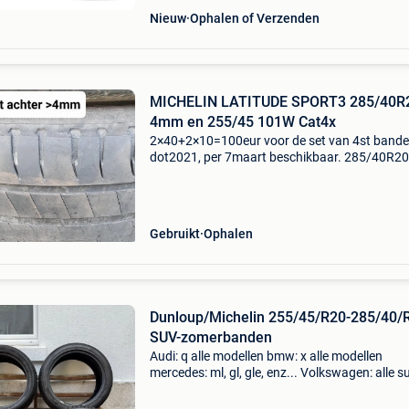
Nieuw
Ophalen of Verzenden
MICHELIN LATITUDE SPORT3 285/40R
4mm en 255/45 101W Cat4x
2×40+2×10=100eur voor de set van 4st band
dot2021, per 7maart beschikbaar. 285/40R20
achteras set zijn met 4mm profiel nog in goed
staat suv 285/40 r20 108y xl 2x michelin latit
sport 3 (mo) (pr
Gebruikt
Ophalen
Dunloup/Michelin 255/45/R20-285/40/
SUV-zomerbanden
Audi: q alle modellen bmw: x alle modellen
mercedes: ml, gl, gle, enz... Volkswagen: alle s
modellen ik heb banden te koop voor
terreinwagens. Ik heb 3 dunlop-stukken en 1