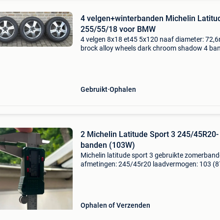
4 velgen+winterbanden Michelin Latitu
255/55/18 voor BMW
4 velgen 8x18 et45 5x120 naaf diameter: 72
brock alloy wheels dark chroom shadow 4 ba
255/55/18 105v m&s winterband michelin lat
alpin hp zeer goede staat profiel 8 mm
Gebruikt
Ophalen
2 Michelin Latitude Sport 3 245/45R20-
banden (103W)
Michelin latitude sport 3 gebruikte zomerban
afmetingen: 245/45r20 laadvermogen: 103 (
kg) snelheid: w (270 km/u) blijf ≈ 3,8 mm vóór
indicator prijs: €100 mogelijke levering: • 10&
Ophalen of Verzenden