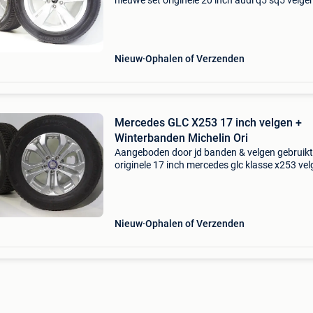
nieuwe set originele 20 inch audi q5 sq5 velge
michelin latitude sport 3 zomerbanden voorzi
van ao (audi only) codering . Uit voorraad lev
Nieuw
Ophalen of Verzenden
Mercedes GLC X253 17 inch velgen +
Winterbanden Michelin Ori
Aangeboden door jd banden & velgen gebruikt
originele 17 inch mercedes glc klasse x253 ve
met michelin latitude alpin winterbanden . Uit
voorraad leverbaar tegen de scherpste prijzen
Nieuw
Ophalen of Verzenden