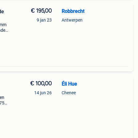
€ 195,00
Robbrecht
de
9 jan 23
Antwerpen
,6mm
nden
itude
€ 100,00
Éli Hue
14 jun 26
Chenee
den
875
 de