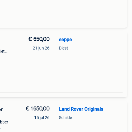
€ 650,00
seppe
21 jun 26
Diest
iet
itude
et
€ 1.650,00
Land Rover Originals
en
15 jul 26
Schilde
ebber