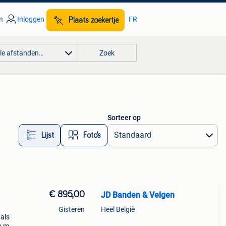
n
Inloggen
FR
Plaats zoekertje
lle afstanden…
Zoek
Sorteer op
Lijst
Foto’s
€ 895,00
JD Banden & Velgen
Gisteren
Heel België
als