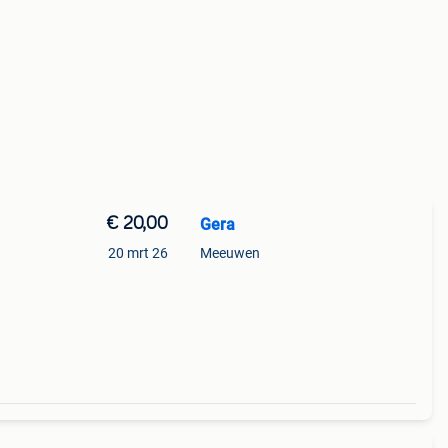
€ 20,00
Gera
20 mrt 26
Meeuwen