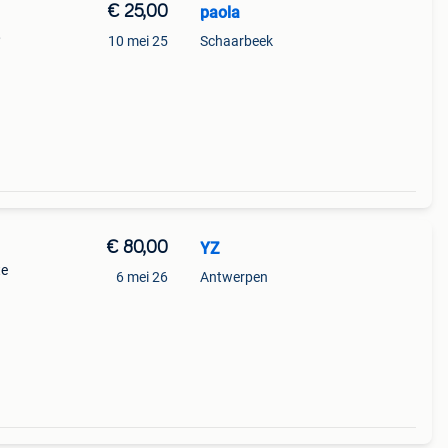
€ 25,00
paola
,
10 mei 25
Schaarbeek
€ 80,00
YZ
te
6 mei 26
Antwerpen