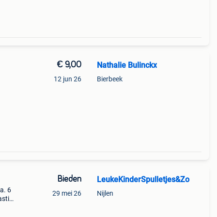
€ 9,00
Nathalie Bulinckx
12 jun 26
Bierbeek
Bieden
LeukeKinderSpulletjes&Zo
a. 6
29 mei 26
Nijlen
astiek