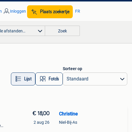
n
Inloggen
FR
Plaats zoekertje
lle afstanden…
Zoek
Sorteer op
Lijst
Foto’s
€ 18,00
Christine
2 aug 26
Niel-Bij-As
e
aat,