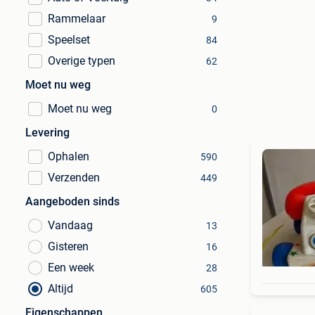
Rammelaar
9
Speelset
84
Overige typen
62
Moet nu weg
Moet nu weg
0
Levering
Ophalen
590
Verzenden
449
Aangeboden sinds
Vandaag
13
Gisteren
16
Een week
28
Altijd
605
Eigenschappen