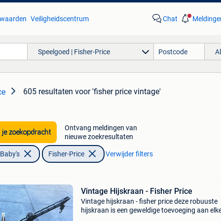
waarden
Veiligheidscentrum
Chat
Meldinge
Speelgoed | Fisher-Price
A
605 resultaten
voor 'fisher price vintage'
ce
Ontvang meldingen van
 je zoekopdracht
nieuwe zoekresultaten
 Baby's
Fisher-Price
Verwijder filters
Vintage Hijskraan - Fisher Price
Vintage hijskraan - fisher price deze robuuste
hijskraan is een geweldige toevoeging aan elk
speelgoedcollectie. De kraan is in gebruikte st