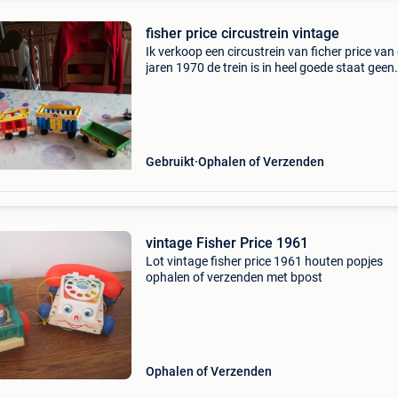
fisher price circustrein vintage
Ik verkoop een circustrein van ficher price van
jaren 1970 de trein is in heel goede staat geen
dieren of popjes erbij ik verzend ook naar een
mondial relay punt
Gebruikt
Ophalen of Verzenden
vintage Fisher Price 1961
Lot vintage fisher price 1961 houten popjes
ophalen of verzenden met bpost
Ophalen of Verzenden