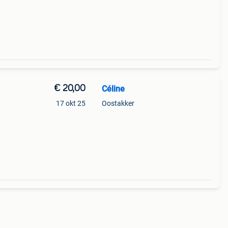
eigen
€ 20,00
Céline
17 okt 25
Oostakker