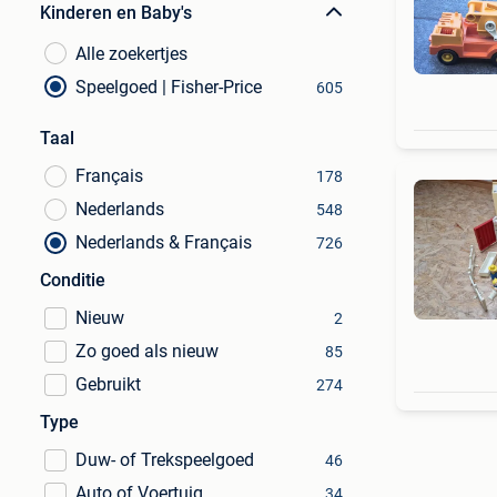
Kinderen en Baby's
Alle zoekertjes
Speelgoed | Fisher-Price
605
Taal
Français
178
Nederlands
548
Nederlands & Français
726
Conditie
Nieuw
2
Zo goed als nieuw
85
Gebruikt
274
Type
Duw- of Trekspeelgoed
46
Auto of Voertuig
34