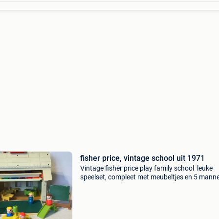
fisher price, vintage school uit 1971
Vintage fisher price play family school leuke
speelset, compleet met meubeltjes en 5 mannet
In een mooie vintage staat, er kunnen wat
speelsporen, krassen en vlekken zichtbaar zijn.
alle fot