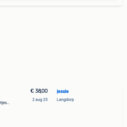
€ 38,00
jessie
2 aug 25
Langdorp
jes .
 Zie