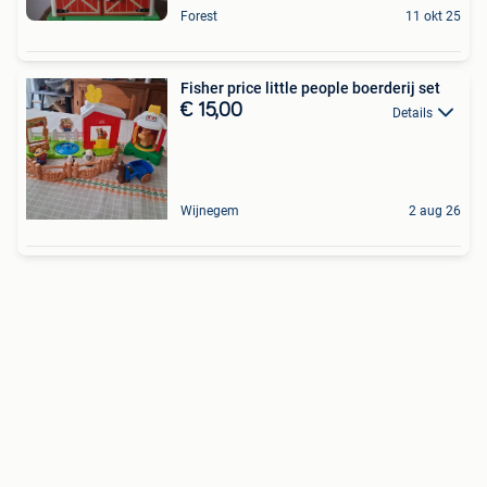
Forest
11 okt 25
Fisher price little people boerderij set
€ 15,00
Details
Wijnegem
2 aug 26