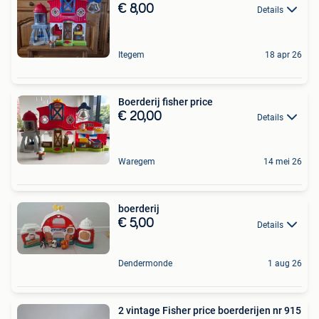
€ 8,00
Details
Itegem
18 apr 26
Boerderij fisher price
€ 20,00
Details
Waregem
14 mei 26
boerderij
€ 5,00
Details
Dendermonde
1 aug 26
2 vintage Fisher price boerderijen nr 915