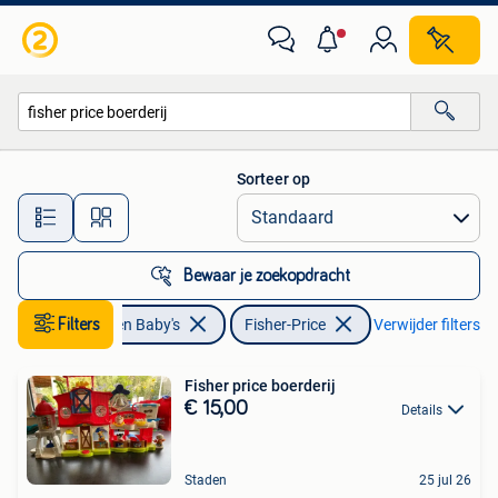
Speelgoed | Fisher-Price
Sorteer op
Alle afstanden…
Bewaar je zoekopdracht
Kinderen en Baby's
Filters
Fisher-Price
Verwijder filters
Fisher price boerderij
€ 15,00
Details
Staden
25 jul 26