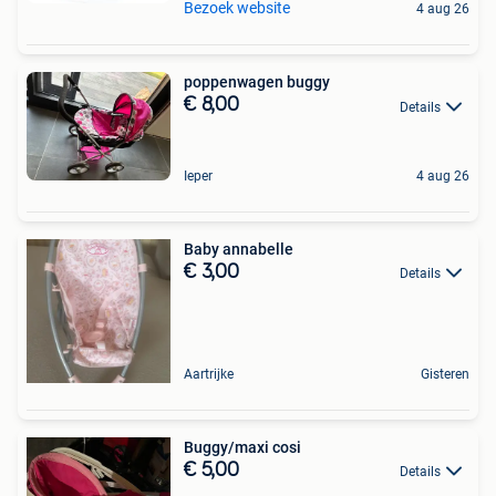
Bezoek website
4 aug 26
poppenwagen buggy
€ 8,00
Details
Ieper
4 aug 26
Baby annabelle
€ 3,00
Details
Aartrijke
Gisteren
Buggy/maxi cosi
€ 5,00
Details