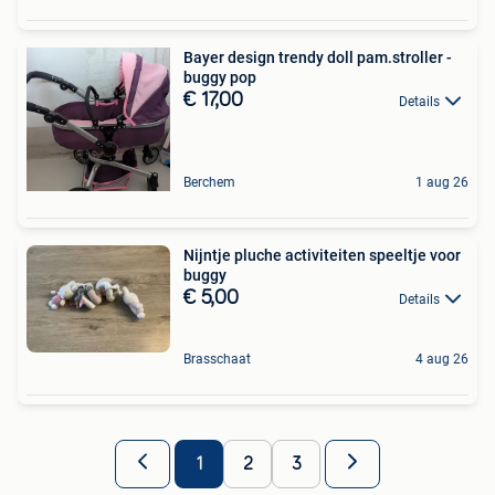
Bayer design trendy doll pam.stroller -
buggy pop
€ 17,00
Details
Berchem
1 aug 26
Nijntje pluche activiteiten speeltje voor
buggy
€ 5,00
Details
Brasschaat
4 aug 26
1
2
3