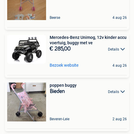
Beerse
4 aug 26
Mercedes-Benz Unimog, 12v kinder accu
voertuig, buggy met ve
€ 285,00
Details
Bezoek website
4 aug 26
poppen buggy
Bieden
Details
Beveren-Leie
2 aug 26