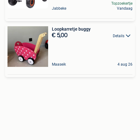
Topzoekertje
Jabbeke
Vandaag
Loopkarretje buggy
€ 5,00
Details
Maaseik
4 aug 26