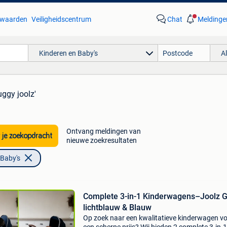
waarden
Veiligheidscentrum
Chat
Meldinge
Kinderen en Baby's
A
uggy joolz'
Ontvang meldingen van
 je zoekopdracht
nieuwe zoekresultaten
 Baby's
Complete 3-in-1 Kinderwagens–Joolz 
lichtblauw & Blauw
Op zoek naar een kwalitatieve kinderwagen v