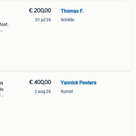
€ 200,00
Thomas F.
31 jul 26
Schilde
taat.
t
€ 400,00
Yannick Peeters
en
de
2 aug 26
Rumst
-
 -
in