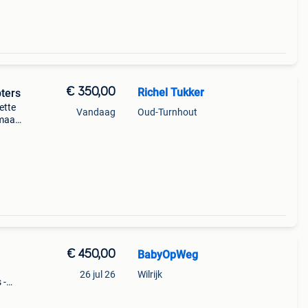
€ 350,00
Richel Tukker
pters
ette
Vandaag
Oud-Turnhout
 maar
n zeer
gd
€ 450,00
BabyOpWeg
26 jul 26
Wilrijk
 -
s
s