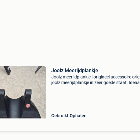
Joolz Meerijdplankje
Joolz meerijdplankje | origineel accessoire orig
joolz meerijdplankje in zeer goede staat. Ideaa
gezinnen met een baby en peuter: je kindje kan
gezellig meerijden terwijl de baby comfortabe
Gebruikt
Ophalen