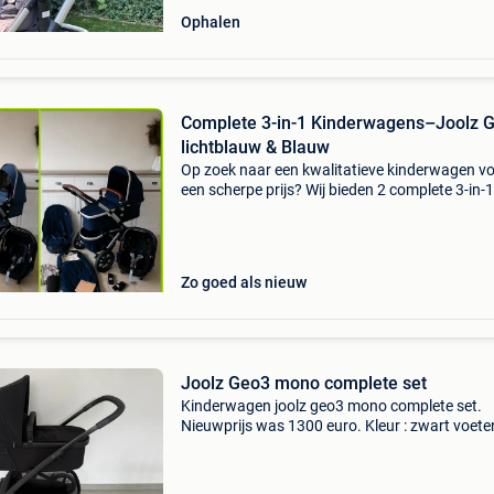
Ophalen
Complete 3-in-1 Kinderwagens–Joolz 
lichtblauw & Blauw
Op zoek naar een kwalitatieve kinderwagen v
een scherpe prijs? Wij bieden 2 complete 3-in-1
kinderwagensets aan in topconditie . Keuze uit
joolz geo 3-in-1 – blauw €395 joolz geo 3-in-1 –
Zo goed als nieuw
Joolz Geo3 mono complete set
Kinderwagen joolz geo3 mono complete set.
Nieuwprijs was 1300 euro. Kleur : zwart voet
ook verkrijgbaar voor 50 euro. Nieuwprijs was
euro