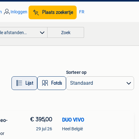
n
Inloggen
FR
Plaats zoekertje
lle afstanden…
Zoek
Sorteer op
Lijst
Foto’s
€ 395,00
DUO VIVO
Geo-
29 jul 26
Heel België
oor