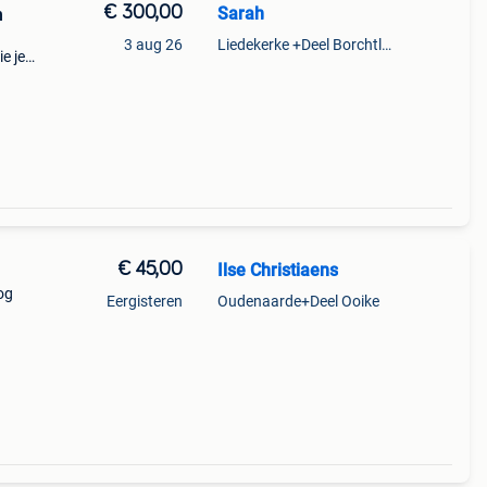
€ 300,00
Sarah
n
3 aug 26
Liedekerke +Deel Borchtlombeek
e je
kap
eelte
€ 45,00
Ilse Christiaens
og
Eergisteren
Oudenaarde+Deel Ooike
aken
ltje