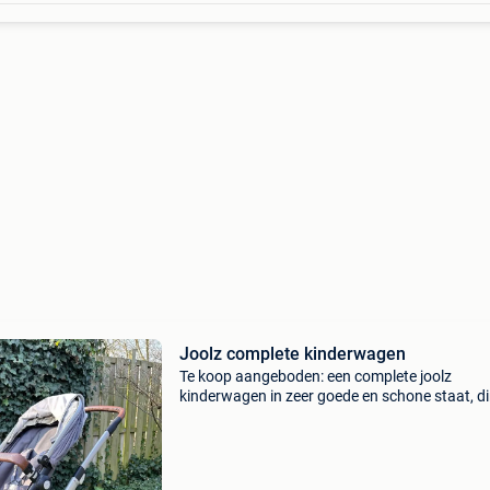
Joolz complete kinderwagen
Te koop aangeboden: een complete joolz
kinderwagen in zeer goede en schone staat, di
klaar voor gebruik. Uit rookvrij huis. Deze set 
de kinderwagen zelf, een bijpassende joolz lui
inclu