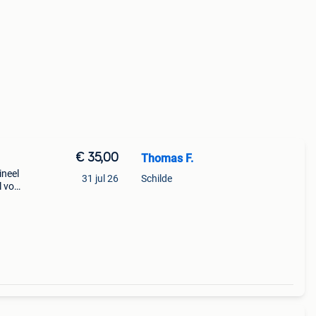
€ 35,00
Thomas F.
ineel
31 jul 26
Schilde
l voor