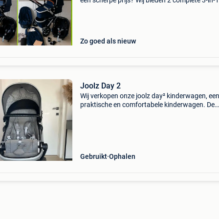
een scherpe prijs? Wij bieden 2 complete 3-in-1
kinderwagensets aan in topconditie . Keuze uit
joolz geo 3-in-1 – blauw €395 joolz geo 3-in-1 –
Zo goed als nieuw
Joolz Day 2
Wij verkopen onze joolz day² kinderwagen, ee
praktische en comfortabele kinderwagen. De
kinderwagen is steeds met zorg gebruikt, maa
vertoont wel zichtbare gebruikssporen, waar
enkele krassen.
Gebruikt
Ophalen