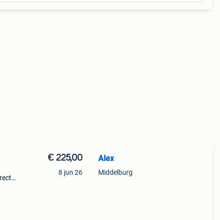
€ 225,00
Alex
8 jun 26
Middelburg
rect
bevat
ertas