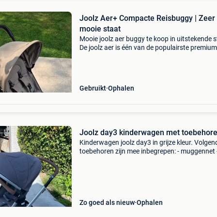
Joolz Aer+ Compacte Reisbuggy | Zeer
mooie staat
Mooie joolz aer buggy te koop in uitstekende s
De joolz aer is één van de populairste premium
reisbuggy&#39;s dankzij het lichte gewicht, he
compacte formaat en het eenvoudig
opplooisysteem.
Gebruikt
Ophalen
Joolz day3 kinderwagen met toebehor
Kinderwagen joolz day3 in grijze kleur. Volgen
toebehoren zijn mee inbegrepen: - muggennet 
zonnehoes - parasol - bekerhouder - regenhoes
opzetstuks voor maxicosi - verdeelbakjes nog 
zeer goed
Zo goed als nieuw
Ophalen