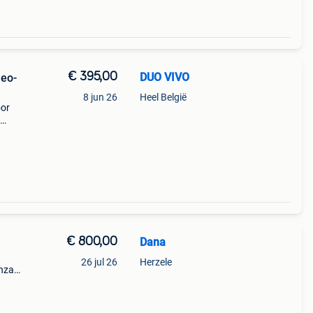
€ 395,00
DUO VIVO
Geo-
8 jun 26
Heel België
oor
:
 lic
€ 800,00
Dana
26 jul 26
Herzele
enzak
 130