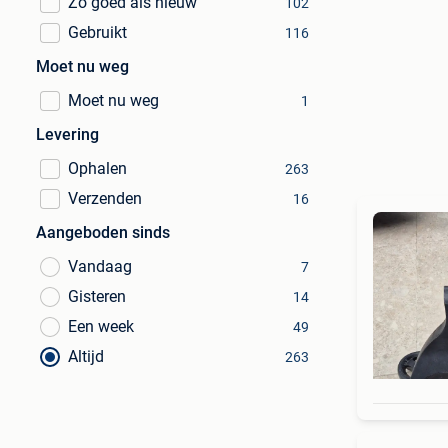
Zo goed als nieuw
102
Gebruikt
116
Moet nu weg
Moet nu weg
1
Levering
Ophalen
263
Verzenden
16
Aangeboden sinds
Vandaag
7
Gisteren
14
Een week
49
Altijd
263