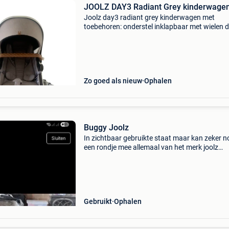
JOOLZ DAY3 Radiant Grey kinderwage
Joolz day3 radiant grey kinderwagen met
toebehoren: onderstel inklapbaar met wielen di
er kan af halen reiswieg met afritsbare zonne
en aerosleep matrasje (tot 6 maanden) zitged
met gordel
Zo goed als nieuw
Ophalen
Buggy Joolz
In zichtbaar gebruikte staat maar kan zeker n
een rondje mee allemaal van het merk joolz
inbegrepen: ligmand inclusief matrasje, hoesl
en laken zitje met ingewerkte slaapzak en spee
paraplu
Gebruikt
Ophalen