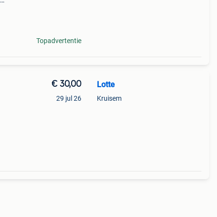
:
 lic
Topadvertentie
€ 30,00
Lotte
n
29 jul 26
Kruisem
r
onder