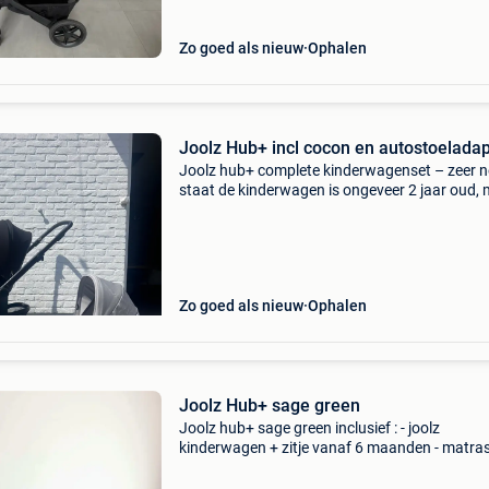
Zo goed als nieuw
Ophalen
Joolz Hub+ incl cocon en autostoelada
Joolz hub+ complete kinderwagenset – zeer n
staat de kinderwagen is ongeveer 2 jaar oud,
slechts 8 maanden gebruikt. Hij verkeert in ee
nette staat. De bekleding is zorgvuldig gereini
Zo goed als nieuw
Ophalen
Joolz Hub+ sage green
Joolz hub+ sage green inclusief : - joolz
kinderwagen + zitje vanaf 6 maanden - matras
reiswieg - maxi-cosi - verzorgingstas - adapter
maxi cosi zeer nette staat! Onze kinderwagen